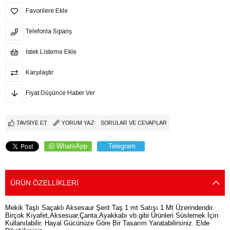
Favorilere Ekle
Telefonla Sipariş
İstek Listeme Ekle
Karşılaştır
Fiyat Düşünce Haber Ver
TAVSIYE ET
YORUM YAZ
SORULAR VE CEVAPLAR
WhatsApp
Telegram
ÜRÜN ÖZELLIKLERI
Mekik Taşlı Saçaklı Aksesaur Şerit Taş 1 mt Satışı 1 Mt Üzerindendir.
Birçok Kıyafet,Aksesuar,Çanta,Ayakkabı vb.gibi Ürünleri Süslemek İçin
Kullanılabilir. Hayal Gücünüze Göre Bir Tasarım Yaratabilirsiniz. Elde