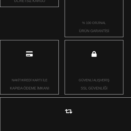
ÜCRETSİZ KARGO
% 100 ORJİNAL
ÜRÜN GARANTİSİ
NAKİT/KREDİ KARTI İLE
GÜVENLİ ALIŞVERİŞ
KAPIDA ÖDEME İMKANI
SSL GÜVENLİĞİ