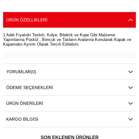
SEPETE EKLE
SEPETE EKLE
ÜRÜN ÖZELLIKLERI
1 Adet Fıyatıdır Tesbıh, Kolye, Bileklık ve Kupe Gibi Malzeme
Yapımlarına Püskül , Boncuk ve Tasların Aralarına Konularak Kapak ve
Kapamabır Ayrıntı Olarak Tercıh Edılebılır.
YORUMLAR
(0)
ÖDEME SEÇENEKLERI
ÜRÜN ÖNERILERI
KARGO BILGISI
SON EKLENEN ÜRÜNLER