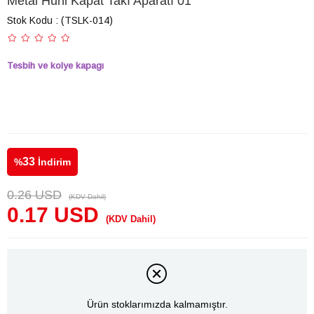
Metal Huni Kapat Takı Aparatı 01
Stok Kodu
(TSLK-014)
Tesbih ve kolye kapagı
33
%
İndirim
0.26 USD
(KDV Dahil)
0.17 USD
(KDV Dahil)
Ürün stoklarımızda kalmamıştır.