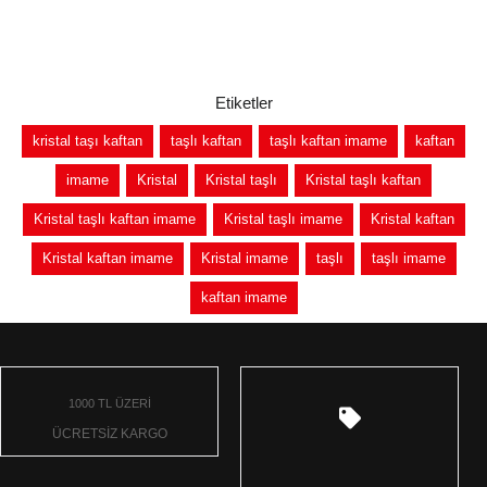
Etiketler
kristal taşı kaftan
taşlı kaftan
taşlı kaftan imame
kaftan
imame
Kristal
Kristal taşlı
Kristal taşlı kaftan
Kristal taşlı kaftan imame
Kristal taşlı imame
Kristal kaftan
Kristal kaftan imame
Kristal imame
taşlı
taşlı imame
kaftan imame
1000 TL ÜZERİ
ÜCRETSİZ KARGO