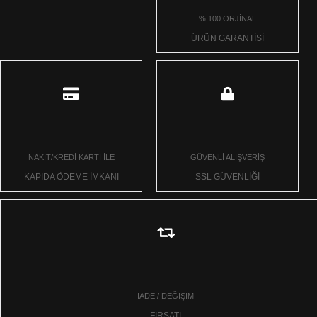
% 100 ORJİNAL
ÜRÜN GARANTİSİ
NAKİT/KREDİ KARTI İLE
GÜVENLİ ALIŞVERİŞ
KAPIDA ÖDEME İMKANI
SSL GÜVENLİĞİ
İADE / DEĞİŞİM
FIRSATI