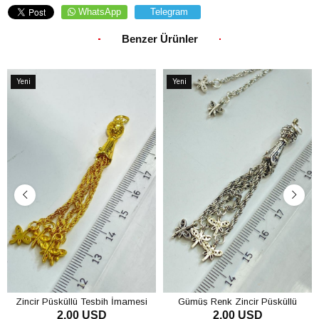
WhatsApp
Telegram
Benzer Ürünler
Yeni
Yeni
Ürün
Ürün
Zincir Püsküllü Tesbih İmamesi
Gümüş Renk Zincir Püsküllü
2.00 USD
2.00 USD
Tesbih İmamesi