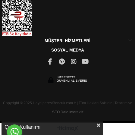
MÜŞTERİ HİZMETLERİ
SOSYAL MEDYA
İNTERNETTE
GÜVENLİ ALIŞVERİŞ
Copyright © 2025 HayalperestBoncuk.com.tr | Tüm Hakları Saklıdır | Tasarım ve
SEO
Daio İnteraktif
Çerez Kullanımı