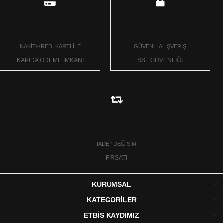
NAKİT/KREDİ KARTI İLE
GÜVENLİ ALIŞVERİŞ
KAPIDA ÖDEME İMKANI
SSL GÜVENLİĞİ
İADE / DEĞİŞİM
FIRSATI
KURUMSAL
KATEGORİLER
ETBİS KAYDIMIZ