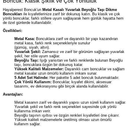
Boncuk: Klasik Şıklık ve Çok Yönlülük
Hayalperest Boncuk'un
Metal Kasalı Yuvarlak Beyoğlu Taşı Dikme
Boncukları
ile kıyafetlerinize zarif bir dokunuş katın. Bu klasik ve çok
yönlü boncuklar, farklı stillere uyum sağlayarak hem günlük hayatta hem
de özel günlerde kullanılabilir.
Özellikleri:
Metal Kasa:
Boncuklara zarif ve dayanıklı bir yapı kazandıran
metal kasa, farklı renk seçenekleriyle sunulur
(gümüş, siyah, altın).
Yuvarlak Şekil:
Zamansız ve zarif bir görünüm sağlayan yuvarlak
şekil, her stile uyum sağlar.
Beyoğlu Taşı:
Işığı yansıtan ve farklı renklerde bulunan Beyoğlu
taşı, boncuklara özgün bir dokunuş katar.
Yüksek Kaliteli Malzemeler:
Dayanıklı cam boncuklar ve sağlam
metal kasalar uzun ömürlü kullanım imkanı sunar.
5 Adet Set Halinde:
Her pakette 5 adet boncuk bulunmaktadır.
Çok Yönlü Kullanım:
Boncuklar, kıyafet dikimi, aksesuar
tasarımı, ev dekorasyonu gibi birçok alanda kullanılabilir.
Avantajları:
Metal kasanın zarif ve dayanıklı yapısı uzun süreli kullanım sağlar.
Yuvarlak şekil ve farklı renk seçenekleri sayesinde çok yönlü
kullanıma imkan verir.
Beyoğlu taşının ışıltısı ve özgün renkleri kıyafetleri öne çıkarır.
Yüksek kaliteli malzemelerle üretilmiş olması uzun ömürlü
kullanım sağlar.