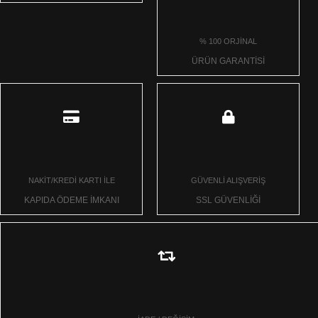
% 100 ORJİNAL
ÜRÜN GARANTİSİ
NAKİT/KREDİ KARTI İLE
GÜVENLİ ALIŞVERİŞ
KAPIDA ÖDEME İMKANI
SSL GÜVENLİĞİ