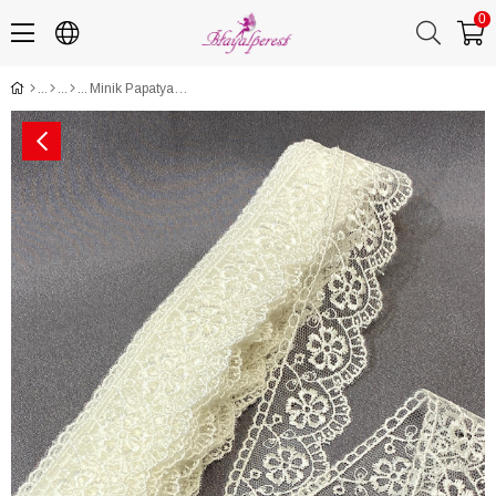
0
Minik Papatya Desen Kenar Güpür Dantel Fisto 9 mt