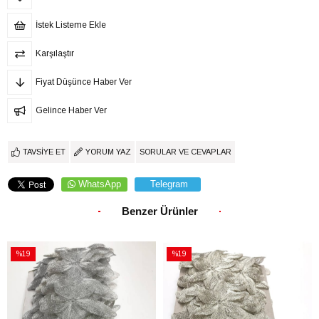
İstek Listeme Ekle
Karşılaştır
Fiyat Düşünce Haber Ver
Gelince Haber Ver
TAVSIYE ET
YORUM YAZ
SORULAR VE CEVAPLAR
WhatsApp
Telegram
Benzer Ürünler
%19
%19
İndirim
İndirim
%19İndirim
%19İndirim