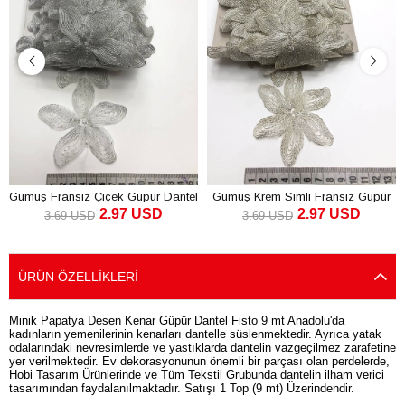
Gümüş Fransız Çiçek Güpür Dantel
Gümüş Krem Simli Fransız Güpür
2.97 USD
2.97 USD
Dantel
3.69 USD
3.69 USD
SEPETE EKLE
SEPETE EKLE
ÜRÜN ÖZELLIKLERI
Minik Papatya Desen Kenar Güpür Dantel Fisto 9 mt Anadolu'da
kadınların yemenilerinin kenarları dantelle süslenmektedir. Ayrıca yatak
odalarındaki nevresimlerde ve yastıklarda dantelin vazgeçilmez zarafetine
yer verilmektedir. Ev dekorasyonunun önemli bir parçası olan perdelerde,
Hobi Tasarım Ürünlerinde ve Tüm Tekstil Grubunda dantelin ilham verici
tasarımından faydalanılmaktadır. Satışı 1 Top (9 mt) Üzerindendir.