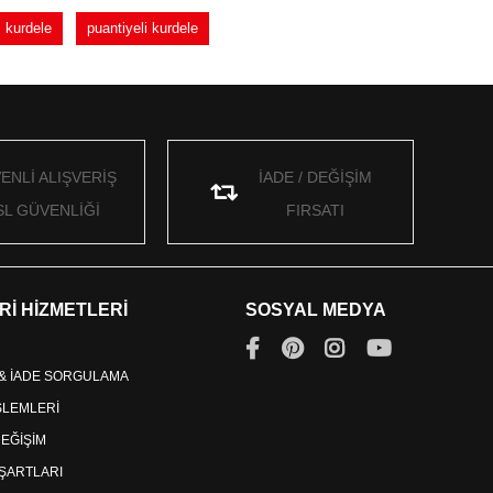
 kurdele
puantiyeli kurdele
ENLİ ALIŞVERİŞ
İADE / DEĞİŞİM
SL GÜVENLİĞİ
FIRSATI
Rİ HİZMETLERİ
SOSYAL MEDYA
 & İADE SORGULAMA
İŞLEMLERİ
DEĞİŞİM
ŞARTLARI