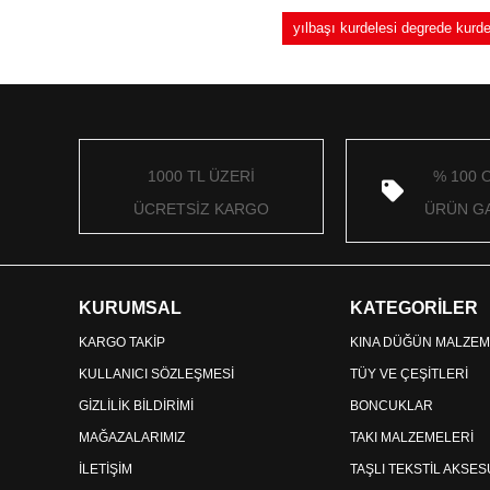
yılbaşı kurdelesi degrede kur
1000 TL ÜZERİ
% 100 
ÜCRETSİZ KARGO
ÜRÜN GA
KURUMSAL
KATEGORİLER
KARGO TAKİP
KINA DÜĞÜN MALZEM
KULLANICI SÖZLEŞMESİ
TÜY VE ÇEŞİTLERİ
GİZLİLİK BİLDİRİMİ
BONCUKLAR
MAĞAZALARIMIZ
TAKI MALZEMELERİ
İLETİŞİM
TAŞLI TEKSTİL AKSE