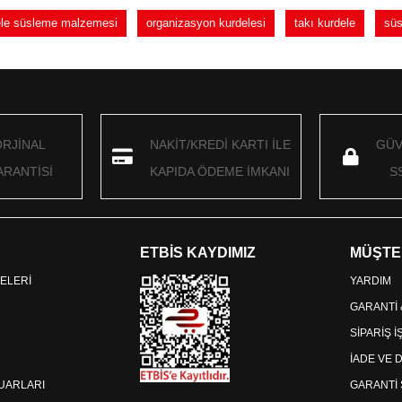
dele süsleme malzemesi
organizasyon kurdelesi
takı kurdele
süs
ORJİNAL
NAKİT/KREDİ KARTI İLE
GÜV
RANTİSİ
KAPIDA ÖDEME İMKANI
S
ETBİS KAYDIMIZ
MÜŞTE
ELERİ
YARDIM
GARANTİ
SİPARİŞ 
İADE VE 
SUARLARI
GARANTİ 