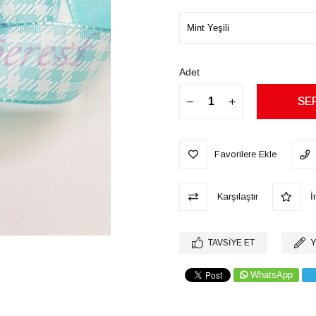
Adet
Favorilere Ekle
Karşılaştır
İn
TAVSIYE ET
Y
WhatsApp