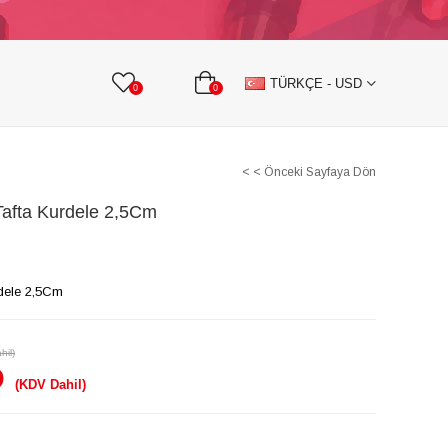
KURDELE
TAŞLI TEKSTİL AKSESUARLARI
TÜRKÇE - USD
0
0
< < Önceki Sayfaya Dön
 Tafta Kurdele 2,5Cm
rdele 2,5Cm
hil)
D
(KDV Dahil)