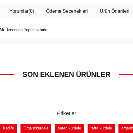
Yorumlar
(0)
Ödeme Seçenekleri
Ürün Önerileri
 Mt Üzerinden Yapılmaktadır.
SON EKLENEN ÜRÜNLER
Etiketler
Kadife
Organzkurdele
saten kurdele
tafta kurdele
organz