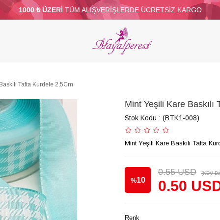
1000 ₺ ÜZERİ
TÜM ALIŞVERİŞLERDE ÜCRETSİZ KARGO
ELERİ
PARTİ VE SÜS MALZEMELERİ
TÜY
BONCUKLAR
TOPTAN
DİĞER
 Baskılı Tafta Kurdele 2,5Cm
Mint Yeşili Kare Baskılı
Stok Kodu
(BTK1-008)
Mint Yeşili Kare Baskılı Tafta Ku
0.55 USD
(KDV Da
10
%
0.50 US
İndirim
Renk