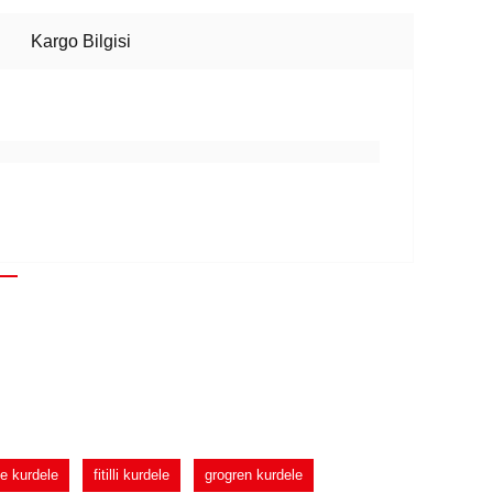
Kargo Bilgisi
e kurdele
fitilli kurdele
grogren kurdele