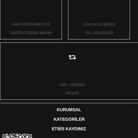
NAKİT/KREDİ KARTI İLE
GÜVENLİ ALIŞVERİŞ
KAPIDA ÖDEME İMKANI
SSL GÜVENLİĞİ
İADE / DEĞİŞİM
FIRSATI
KURUMSAL
KATEGORİLER
ETBİS KAYDIMIZ