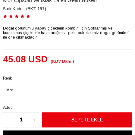
Mor Cipsolu ve Islak Laleli Gelin Buketi
Stok Kodu
(BKT-197)
Doğal görünümlü yapay çiçeklerin kombini için Şoklanmış ve
kurutulmuş çiçeklerle hazırladığımız gelin buketlerimiz dogal görünümü
ile öne çıkmaktadır
45.08 USD
(KDV Dahil)
Renk
Adet