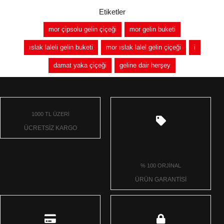
Etiketler
mor çipsolu gelin çiçeği
mor gelin buketi
ıslak laleli gelin buketi
mor ıslak lalel gelin çiçeği
i
damat yaka çiçeği
geline dair herşey
1000 TL ÜZERİ
ÜCRETSİZ KARGO
% 100 ORJİNAL
ÜRÜN GARANTİSİ