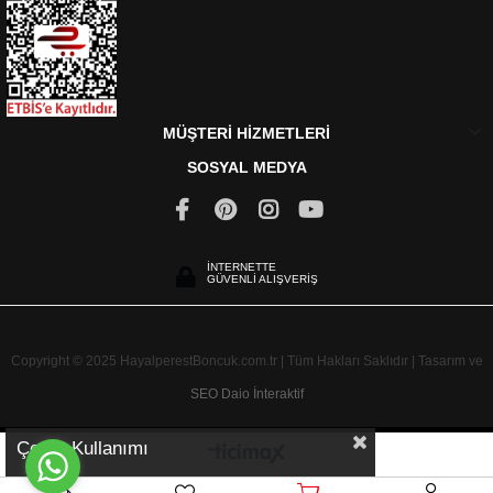
MÜŞTERİ HİZMETLERİ
SOSYAL MEDYA
İNTERNETTE
GÜVENLİ ALIŞVERİŞ
Copyright © 2025 HayalperestBoncuk.com.tr | Tüm Hakları Saklıdır | Tasarım ve
SEO
Daio İnteraktif
Çerez Kullanımı