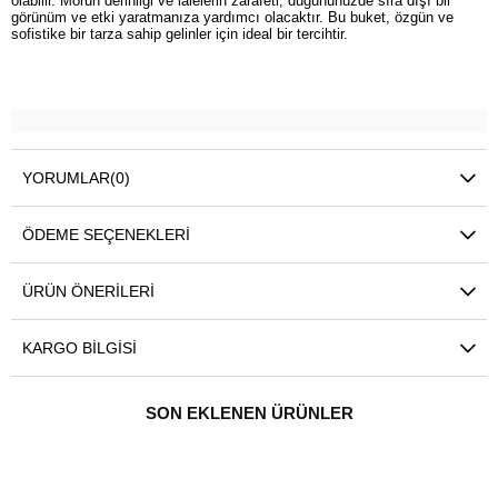
olabilir. Morun derinliği ve lalelerin zarafeti, düğününüzde sıra dışı bir
görünüm ve etki yaratmanıza yardımcı olacaktır. Bu buket, özgün ve
sofistike bir tarza sahip gelinler için ideal bir tercihtir.
YORUMLAR
(0)
ÖDEME SEÇENEKLERI
ÜRÜN ÖNERILERI
KARGO BILGISI
SON EKLENEN ÜRÜNLER