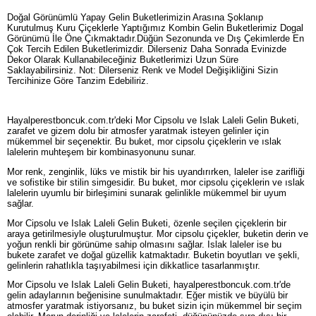
Doğal Görünümlü Yapay Gelin Buketlerimizin Arasına Şoklanıp
Kurutulmuş Kuru Çiçeklerle Yaptığımız Kombin Gelin Buketlerimiz Dogal
Görünümü İle Öne Çıkmaktadır.Düğün Sezonunda ve Dış Çekimlerde En
Çok Tercih Edilen Buketlerimizdir. Dilerseniz Daha Sonrada Evinizde
Dekor Olarak Kullanabileceğiniz Buketlerimizi Uzun Süre
Saklayabilirsiniz. Not: Dilerseniz Renk ve Model Değişikliğini Sizin
Tercihinize Göre Tanzim Edebiliriz.
Hayalperestboncuk.com.tr'deki Mor Cipsolu ve Islak Laleli Gelin Buketi,
zarafet ve gizem dolu bir atmosfer yaratmak isteyen gelinler için
mükemmel bir seçenektir. Bu buket, mor cipsolu çiçeklerin ve ıslak
lalelerin muhteşem bir kombinasyonunu sunar.
Mor renk, zenginlik, lüks ve mistik bir his uyandırırken, laleler ise zarifliği
ve sofistike bir stilin simgesidir. Bu buket, mor cipsolu çiçeklerin ve ıslak
lalelerin uyumlu bir birleşimini sunarak gelinlikle mükemmel bir uyum
sağlar.
Mor Cipsolu ve Islak Laleli Gelin Buketi, özenle seçilen çiçeklerin bir
araya getirilmesiyle oluşturulmuştur. Mor cipsolu çiçekler, buketin derin ve
yoğun renkli bir görünüme sahip olmasını sağlar. Islak laleler ise bu
bukete zarafet ve doğal güzellik katmaktadır. Buketin boyutları ve şekli,
gelinlerin rahatlıkla taşıyabilmesi için dikkatlice tasarlanmıştır.
Mor Cipsolu ve Islak Laleli Gelin Buketi, hayalperestboncuk.com.tr'de
gelin adaylarının beğenisine sunulmaktadır. Eğer mistik ve büyülü bir
atmosfer yaratmak istiyorsanız, bu buket sizin için mükemmel bir seçim