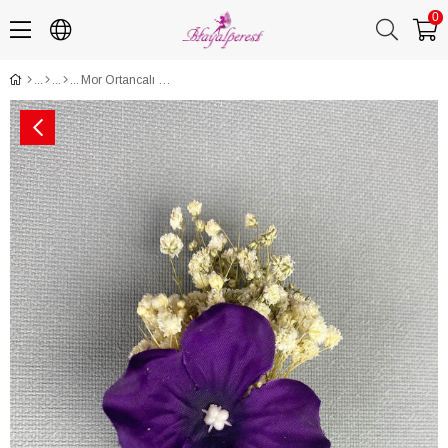
0
Mor Ortancalı Cipsolu Damat Yaka Çiçeği