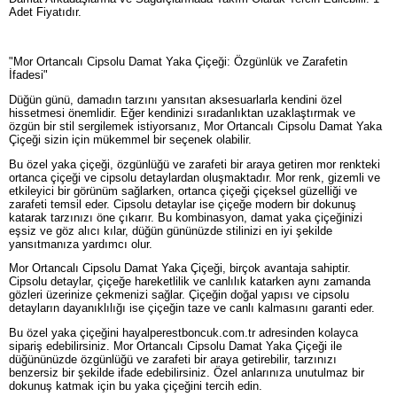
Adet Fiyatıdır.
"Mor Ortancalı Cipsolu Damat Yaka Çiçeği: Özgünlük ve Zarafetin
İfadesi"
Düğün günü, damadın tarzını yansıtan aksesuarlarla kendini özel
hissetmesi önemlidir. Eğer kendinizi sıradanlıktan uzaklaştırmak ve
özgün bir stil sergilemek istiyorsanız, Mor Ortancalı Cipsolu Damat Yaka
Çiçeği sizin için mükemmel bir seçenek olabilir.
Bu özel yaka çiçeği, özgünlüğü ve zarafeti bir araya getiren mor renkteki
ortanca çiçeği ve cipsolu detaylardan oluşmaktadır. Mor renk, gizemli ve
etkileyici bir görünüm sağlarken, ortanca çiçeği çiçeksel güzelliği ve
zarafeti temsil eder. Cipsolu detaylar ise çiçeğe modern bir dokunuş
katarak tarzınızı öne çıkarır. Bu kombinasyon, damat yaka çiçeğinizi
eşsiz ve göz alıcı kılar, düğün gününüzde stilinizi en iyi şekilde
yansıtmanıza yardımcı olur.
Mor Ortancalı Cipsolu Damat Yaka Çiçeği, birçok avantaja sahiptir.
Cipsolu detaylar, çiçeğe hareketlilik ve canlılık katarken aynı zamanda
gözleri üzerinize çekmenizi sağlar. Çiçeğin doğal yapısı ve cipsolu
detayların dayanıklılığı ise çiçeğin taze ve canlı kalmasını garanti eder.
Bu özel yaka çiçeğini hayalperestboncuk.com.tr adresinden kolayca
sipariş edebilirsiniz. Mor Ortancalı Cipsolu Damat Yaka Çiçeği ile
düğününüzde özgünlüğü ve zarafeti bir araya getirebilir, tarzınızı
benzersiz bir şekilde ifade edebilirsiniz. Özel anlarınıza unutulmaz bir
dokunuş katmak için bu yaka çiçeğini tercih edin.