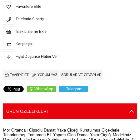
Favorilere Ekle
Telefonla Sipariş
İstek Listeme Ekle
Karşılaştır
Fiyat Düşünce Haber Ver
TAVSIYE ET
YORUM YAZ
SORULAR VE CEVAPLAR
WhatsApp
Telegram
ÜRÜN ÖZELLIKLERI
Mor Ortancalı Cipsolu Damat Yaka Çiçeği Kurutulmuş Çiçeklerle
Tasarlanmış, Tamamen EL Yapımı Olan Damat Yaka Çiçeği Modelimiz.
Damat Arkadaşlarına ve Sağdıçlarınada Takım Olarak Tercih Edilebilir. 1