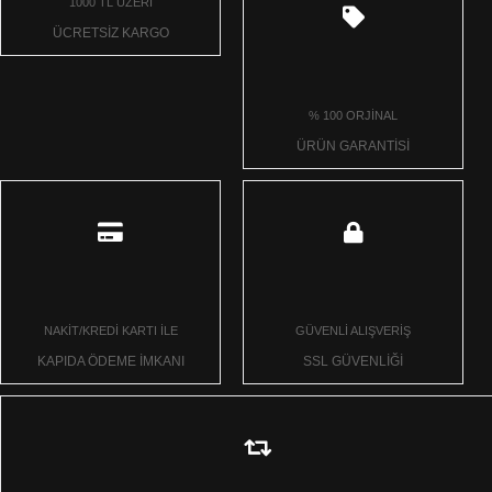
1000 TL ÜZERİ
ÜCRETSİZ KARGO
% 100 ORJİNAL
ÜRÜN GARANTİSİ
NAKİT/KREDİ KARTI İLE
GÜVENLİ ALIŞVERİŞ
KAPIDA ÖDEME İMKANI
SSL GÜVENLİĞİ