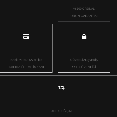
% 100 ORJİNAL
ÜRÜN GARANTİSİ
NAKİT/KREDİ KARTI İLE
GÜVENLİ ALIŞVERİŞ
KAPIDA ÖDEME İMKANI
SSL GÜVENLİĞİ
İADE / DEĞİŞİM