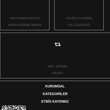
NAKİT/KREDİ KARTI İLE
GÜVENLİ ALIŞVERİŞ
KAPIDA ÖDEME İMKANI
SSL GÜVENLİĞİ
İADE / DEĞİŞİM
FIRSATI
KURUMSAL
KATEGORİLER
ETBİS KAYDIMIZ