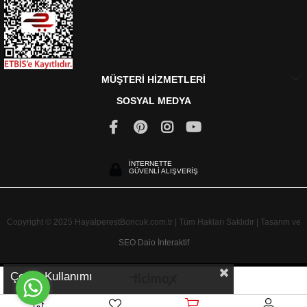
MÜŞTERİ HİZMETLERİ
SOSYAL MEDYA
İNTERNETTE
GÜVENLİ ALIŞVERİŞ
Copyright © 2025 HayalperestBoncuk.com.tr | Tüm Hakları Saklıdır | Tasarım ve
SEO
Daio İnteraktif
Çerez Kullanımı