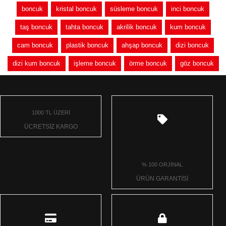
boncuk
kristal boncuk
süsleme boncuk
inci boncuk
taş boncuk
tahta boncuk
akrilik boncuk
kum boncuk
cam boncuk
plastik boncuk
ahşap boncuk
dizi boncuk
dizi kum boncuk
işleme boncuk
örme boncuk
göz boncuk
1000 TL ÜZERİ
ÜCRETSİZ KARGO
% 100 ORJİNAL
ÜRÜN GARANTİSİ