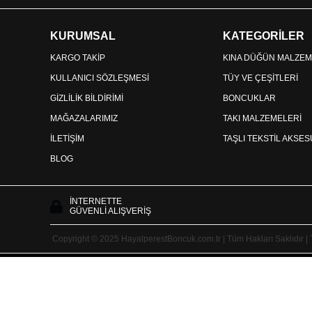
KURUMSAL
KATEGORİLER
KARGO TAKİP
KINA DÜĞÜN MALZEM
KULLANICI SÖZLEŞMESİ
TÜY VE ÇEŞİTLERİ
GİZLİLİK BİLDİRİMİ
BONCUKLAR
MAĞAZALARIMIZ
TAKI MALZEMELERİ
İLETİŞİM
TAŞLI TEKSTİL AKSE
BLOG
İNTERNETTE
GÜVENLİ ALIŞVERİŞ
Copyright © 2025 HayalperestBoncuk.com.tr | Tüm Hakları Saklıdır |