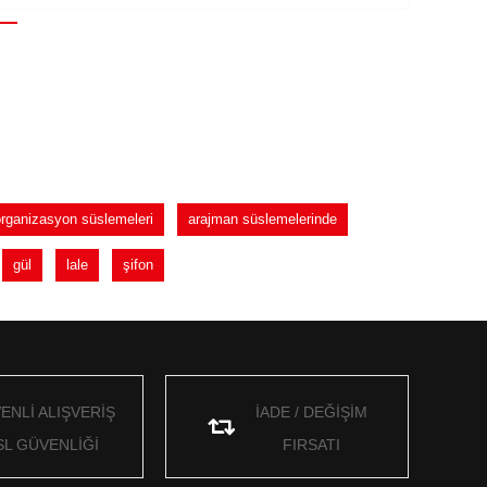
organizasyon süslemeleri
arajman süslemelerinde
gül
lale
şifon
ENLİ ALIŞVERİŞ
İADE / DEĞİŞİM
SL GÜVENLİĞİ
FIRSATI