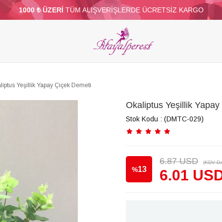
1000 ₺ ÜZERİ
TÜM ALIŞVERİŞLERDE ÜCRETSİZ KARGO
ELERİ
PARTİ VE SÜS MALZEMELERİ
TÜY
BONCUKLAR
TOPTAN
DİĞER
liptus Yeşillik Yapay Çiçek Demeti
Okaliptus Yeşillik Yapa
Stok Kodu
(DMTC-029)
6.87 USD
(KDV Da
13
%
6.01 US
İndirim