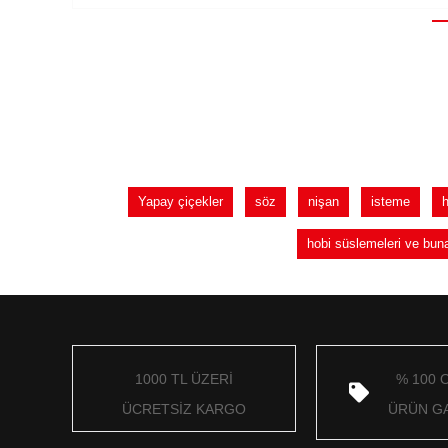
Yapay çiçekler
söz
nişan
isteme
hobi süslemeleri ve bun
1000 TL ÜZERİ
% 100 
ÜCRETSİZ KARGO
ÜRÜN GA