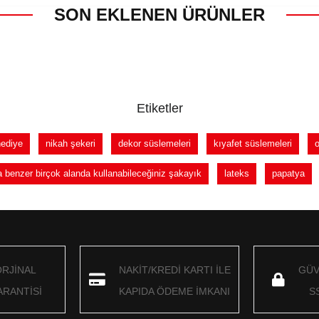
SON EKLENEN ÜRÜNLER
Etiketler
hediye
nikah şekeri
dekor süslemeleri
kıyafet süslemeleri
a benzer birçok alanda kullanabileceğiniz şakayık
lateks
papatya
ORJİNAL
NAKİT/KREDİ KARTI İLE
GÜV
RANTİSİ
KAPIDA ÖDEME İMKANI
S