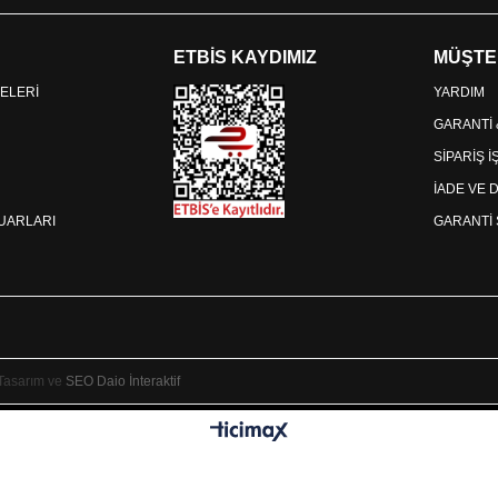
ETBİS KAYDIMIZ
MÜŞTE
ELERİ
YARDIM
GARANTİ
SİPARİŞ 
İADE VE 
SUARLARI
GARANTİ 
 Tasarım ve
SEO
Daio İnteraktif