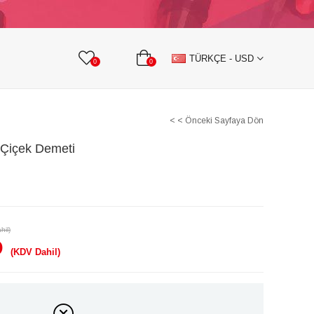
KURDELE
TAŞLI TEKSTİL AKSESUARLARI
TÜRKÇE - USD
0
0
< < Önceki Sayfaya Dön
y Çiçek Demeti
hil)
D
(KDV Dahil)