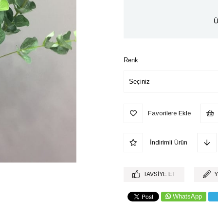
Ü
Renk
Favorilere Ekle
İndirimli Ürün
TAVSIYE ET
Y
WhatsApp