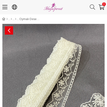
0
Oymalı Desenli Kenar Güpür Dantel Fisto 9 mt