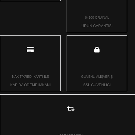
% 100 ORJİNAL
ÜRÜN GARANTİSİ
NAKİT/KREDİ KARTI İLE
GÜVENLİ ALIŞVERİŞ
KAPIDA ÖDEME İMKANI
SSL GÜVENLİĞİ