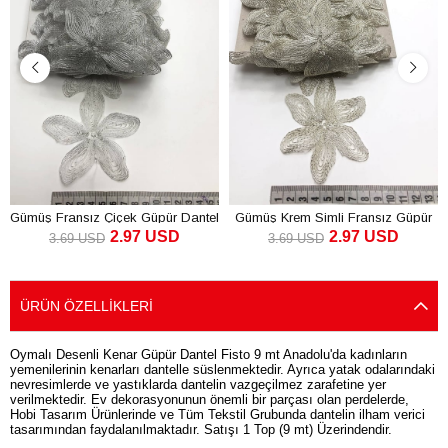
Gümüş Fransız Çiçek Güpür Dantel
Gümüş Krem Simli Fransız Güpür
2.97 USD
2.97 USD
Dantel
3.69 USD
3.69 USD
SEPETE EKLE
SEPETE EKLE
ÜRÜN ÖZELLIKLERI
Oymalı Desenli Kenar Güpür Dantel Fisto 9 mt Anadolu'da kadınların
yemenilerinin kenarları dantelle süslenmektedir. Ayrıca yatak odalarındaki
nevresimlerde ve yastıklarda dantelin vazgeçilmez zarafetine yer
verilmektedir. Ev dekorasyonunun önemli bir parçası olan perdelerde,
Hobi Tasarım Ürünlerinde ve Tüm Tekstil Grubunda dantelin ilham verici
tasarımından faydalanılmaktadır. Satışı 1 Top (9 mt) Üzerindendir.