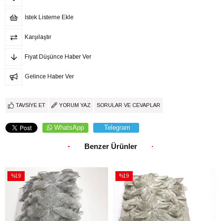
İstek Listeme Ekle
Karşılaştır
Fiyat Düşünce Haber Ver
Gelince Haber Ver
TAVSIYE ET
YORUM YAZ
SORULAR VE CEVAPLAR
WhatsApp
Telegram
Benzer Ürünler
%19
%19
İndirim
İndirim
%19İndirim
%19İndirim