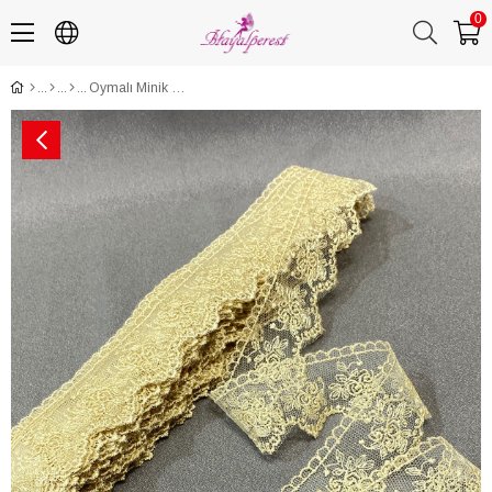
0
Oymalı Minik Papatya Kenar Güpür Dantel Fisto 9 mt