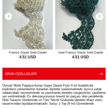
Fransız Güpür Şerit Dantel
Yeşil Fransız Güpür Şerit Dantel
4.51 USD
4.51 USD
SEPETE EKLE
SEPETE EKLE
ÜRÜN ÖZELLIKLERI
Oymalı Minik Papatya Kenar Güpür Dantel Fisto 9 mt Anadolu'da
kadınların yemenilerinin kenarları dantelle süslenmektedir. Ayrıca yatak
odalarındaki nevresimlerde ve yastıklarda dantelin vazgeçilmez zarafetine
yer verilmektedir. Ev dekorasyonunun önemli bir parçası olan perdelerde,
Hobi Tasarım Ürünlerinde ve Tüm Tekstil Grubunda dantelin ilham verici
tasarımından faydalanılmaktadır. Satışı 1 Top (9 mt) Üzerindendir.