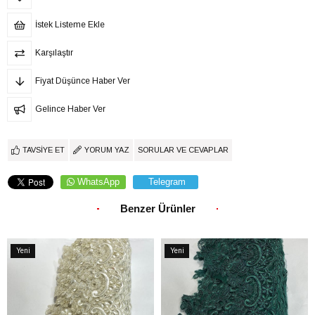
İstek Listeme Ekle
Karşılaştır
Fiyat Düşünce Haber Ver
Gelince Haber Ver
TAVSIYE ET
YORUM YAZ
SORULAR VE CEVAPLAR
WhatsApp
Telegram
Benzer Ürünler
Yeni
Yeni
Ürün
Ürün