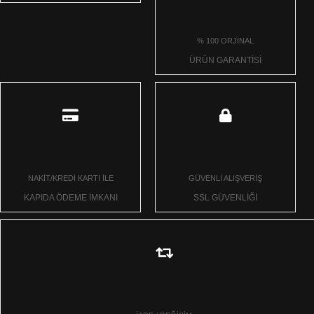
% 100 ORJİNAL
ÜRÜN GARANTİSİ
NAKİT/KREDİ KARTI İLE
GÜVENLİ ALIŞVERİŞ
KAPIDA ÖDEME İMKANI
SSL GÜVENLİĞİ