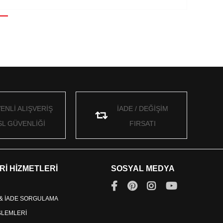
ENLİ ALIŞVERİŞ
İADE / DEĞİŞİM
SL GÜVENLİĞİ
FIRSATI
Rİ HİZMETLERİ
SOSYAL MEDYA
 & İADE SORGULAMA
İŞLEMLERİ