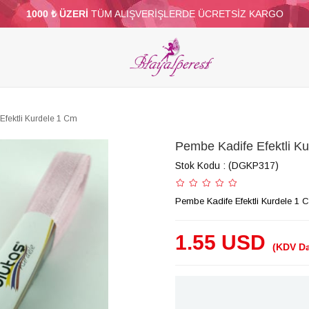
1000 ₺ ÜZERİ
TÜM ALIŞVERİŞLERDE ÜCRETSİZ KARGO
ELERİ
PARTİ VE SÜS MALZEMELERİ
TÜY
BONCUKLAR
TOPTAN
DİĞER
Efektli Kurdele 1 Cm
Pembe Kadife Efektli K
Stok Kodu
(DGKP317)
Pembe Kadife Efektli Kurdele 1 
1.55 USD
(KDV Da