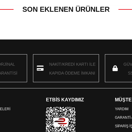
SON EKLENEN ÜRÜNLER
ORJİNAL
NAKİT/KREDİ KARTI İLE
GÜV
RANTİSİ
KAPIDA ÖDEME İMKANI
S
ETBİS KAYDIMIZ
MÜŞTE
ELERİ
YARDIM
GARANTİ
SİPARİŞ 