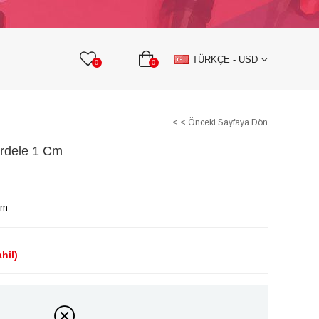
KURDELE
TAŞLI TEKSTİL AKSESUARLARI
TÜRKÇE - USD
0
0
< < Önceki Sayfaya Dön
urdele 1 Cm
Cm
hil)