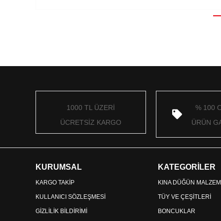
1000 TL ÜZERİ
% 100 
ÜCRETSİZ KARGO
ÜRÜN GA
KURUMSAL
KATEGORİLER
KARGO TAKİP
KINA DÜĞÜN MALZEM
KULLANICI SÖZLEŞMESİ
TÜY VE ÇEŞİTLERİ
GİZLİLİK BİLDİRİMİ
BONCUKLAR