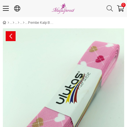
0
Pembe Kalp Baskılı grogren kurdele 2,5 cm