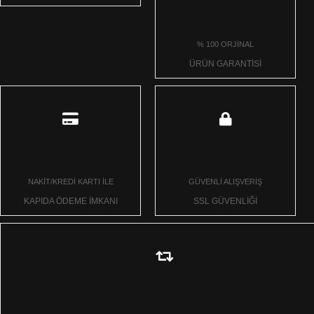
% 100 ORJİNAL
ÜRÜN GARANTİSİ
NAKİT/KREDİ KARTI İLE
GÜVENLİ ALIŞVERİŞ
KAPIDA ÖDEME İMKANI
SSL GÜVENLİĞİ