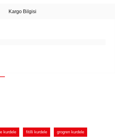
Kargo Bilgisi
e kurdele
fitilli kurdele
grogren kurdele