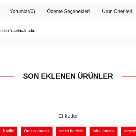
Yorumlar
(0)
Ödeme Seçenekleri
Ürün Önerileri
inden Yapılmaktadır.
SON EKLENEN ÜRÜNLER
Etiketler
Kadife
Organzkurdele
saten kurdele
tafta kurdele
organz