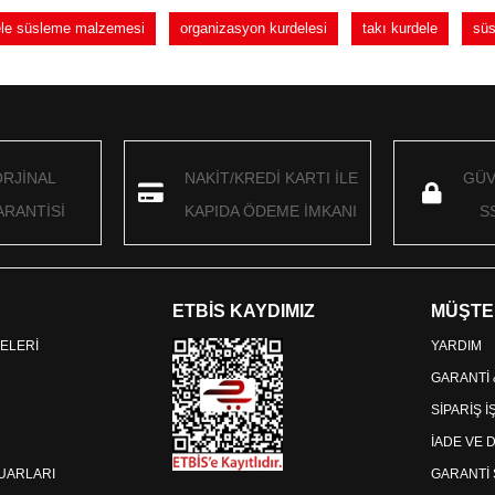
dele süsleme malzemesi
organizasyon kurdelesi
takı kurdele
süs
ORJİNAL
NAKİT/KREDİ KARTI İLE
GÜV
RANTİSİ
KAPIDA ÖDEME İMKANI
S
ETBİS KAYDIMIZ
MÜŞTE
ELERİ
YARDIM
GARANTİ
SİPARİŞ 
İADE VE 
SUARLARI
GARANTİ 