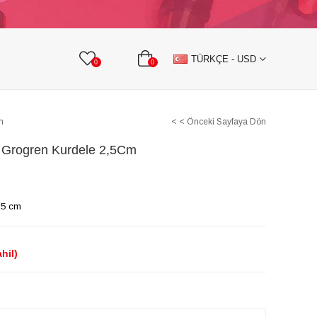
KURDELE
TAŞLI TEKSTİL AKSESUARLARI
TÜRKÇE - USD
0
0
m
< < Önceki Sayfaya Dön
 Grogren Kurdele 2,5Cm
,5 cm
hil)