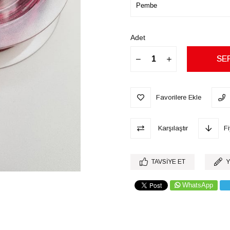
Adet
Favorilere Ekle
Karşılaştır
F
TAVSIYE ET
Y
WhatsApp