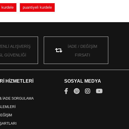
 kurdele
puantiyeli kurdele
ENLİ ALIŞVERİŞ
İADE / DEĞİŞİM
SL GÜVENLİĞİ
FIRSATI
Rİ HİZMETLERİ
SOSYAL MEDYA
 & İADE SORGULAMA
İŞLEMLERİ
DEĞİŞİM
ŞARTLARI