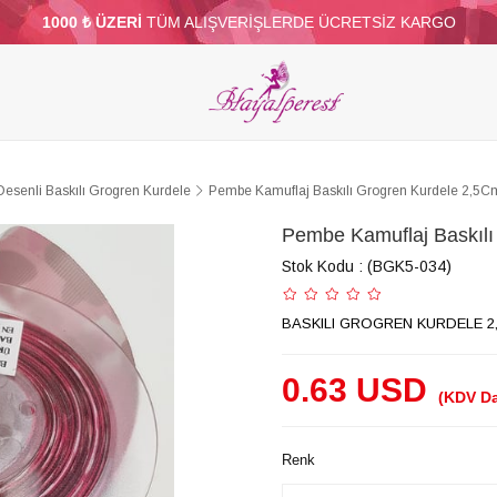
1000 ₺ ÜZERİ
TÜM ALIŞVERİŞLERDE ÜCRETSİZ KARGO
ELERİ
PARTİ VE SÜS MALZEMELERİ
TÜY
BONCUKLAR
TOPTAN
DİĞER
Desenli Baskılı Grogren Kurdele
Pembe Kamuflaj Baskılı Grogren Kurdele 2,5C
Pembe Kamuflaj Baskılı
Stok Kodu
(BGK5-034)
BASKILI GROGREN KURDELE 2
0.63 USD
(KDV Da
Renk