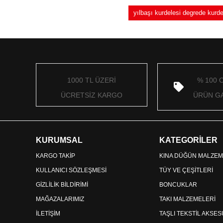
yılbaşı kurdelesi degrede kur
1000 TL ÜZERİ
% 100 
ÜCRETSİZ KARGO
ÜRÜN GA
KURUMSAL
KATEGORİLER
KARGO TAKİP
KINA DÜĞÜN MALZEM
KULLANICI SÖZLEŞMESİ
TÜY VE ÇEŞİTLERİ
GİZLİLİK BİLDİRİMİ
BONCUKLAR
MAĞAZALARIMIZ
TAKI MALZEMELERİ
İLETİŞİM
TAŞLI TEKSTİL AKSE