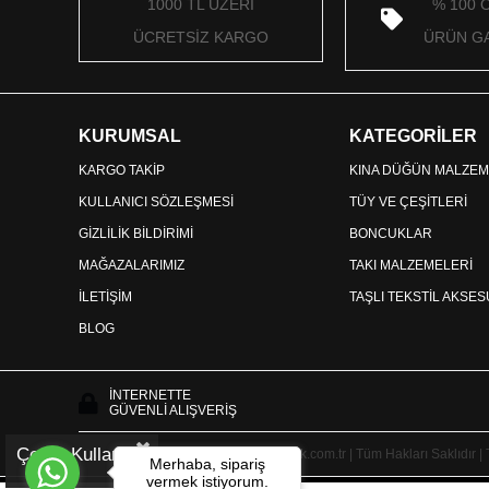
1000 TL ÜZERİ
% 100 
ÜCRETSİZ KARGO
ÜRÜN GA
KURUMSAL
KATEGORİLER
KARGO TAKİP
KINA DÜĞÜN MALZEM
KULLANICI SÖZLEŞMESİ
TÜY VE ÇEŞİTLERİ
GİZLİLİK BİLDİRİMİ
BONCUKLAR
MAĞAZALARIMIZ
TAKI MALZEMELERİ
İLETİŞİM
TAŞLI TEKSTİL AKSE
BLOG
İNTERNETTE
GÜVENLİ ALIŞVERİŞ
Çerez Kullanımı
Copyright © 2025 HayalperestBoncuk.com.tr | Tüm Hakları Saklıdır |
Merhaba, sipariş
vermek istiyorum.