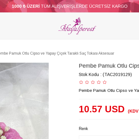
1000 ₺ ÜZERİ
TÜM ALIŞVERİŞLERDE ÜCRETSİZ KARGO
ELERİ
PARTİ VE SÜS MALZEMELERİ
TÜY
BONCUKLAR
TOPTAN
DİĞER
mbe Pamuk Otlu Cipso ve Yapay Çiçek Taraklı Saç Tokası Aksesuar
Pembe Pamuk Otlu Cipso
Stok Kodu
(TAC2019129)
Pembe Pamuk Otlu Cipso ve Yap
10.57 USD
(KDV 
Renk