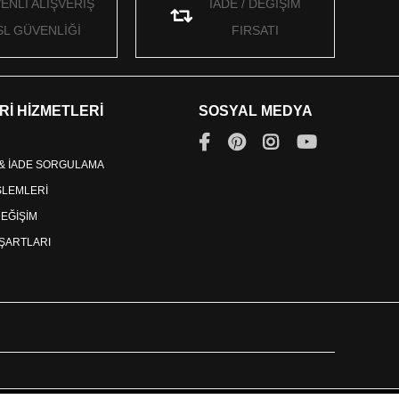
ENLİ ALIŞVERİŞ
İADE / DEĞİŞİM
SL GÜVENLİĞİ
FIRSATI
Rİ HİZMETLERİ
SOSYAL MEDYA
 & İADE SORGULAMA
İŞLEMLERİ
DEĞİŞİM
ŞARTLARI