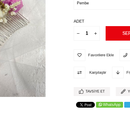
ADET
Favorilere Ekle
Karşılaştır
F
TAVSIYE ET
Y
WhatsApp