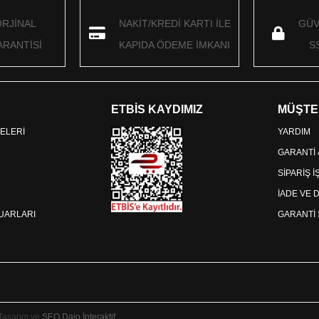
ORJİNAL
NAKİT/KREDİ KARTI İLE
GÜV
RANTİSİ
KAPIDA ÖDEME İMKANI
S
ETBİS KAYDIMIZ
MÜŞTE
ELERİ
YARDIM
GARANTİ
SİPARİŞ 
İADE VE 
SUARLARI
GARANTİ 
 Tasarım ve
SEO
Daio İnteraktif