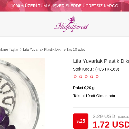
1000 ₺ ÜZERİ
TÜM ALIŞVERİŞLERDE ÜCRETSİZ KARGO
ELERİ
PARTİ VE SÜS MALZEMELERİ
TÜY
BONCUKLAR
TOPTAN
DİĞER
Dikme Taşlar
Lila Yuvarlak Plastik Dikme Taş 10 adet
Lila Yuvarlak Plastik Di
Stok Kodu
(PLSTK-169)
Paket 0,20 gr
Takribi:10adt Olmaktadır
2.29 USD
(KDV Da
25
%
1.72 US