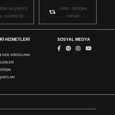
ENLİ ALIŞVERİŞ
İADE / DEĞİŞİM
SL GÜVENLİĞİ
FIRSATI
Rİ HİZMETLERİ
SOSYAL MEDYA
 & İADE SORGULAMA
İŞLEMLERİ
DEĞİŞİM
ŞARTLARI