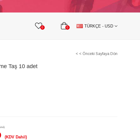
KURDELE
TAŞLI TEKSTİL AKSESUARLARI
TÜRKÇE - USD
0
0
< < Önceki Sayfaya Dön
kme Taş 10 adet
hil)
D
(KDV Dahil)