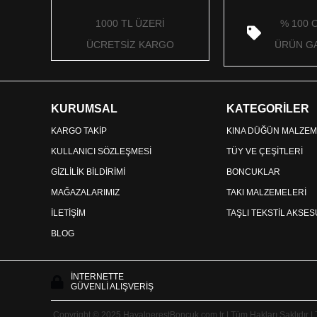
1000 TL ÜZERİ
% 100 
ÜCRETSİZ KARGO
ÜRÜN GA
KURUMSAL
KATEGORİLER
KARGO TAKİP
KINA DÜĞÜN MALZEM
KULLANICI SÖZLEŞMESİ
TÜY VE ÇEŞİTLERİ
GİZLİLİK BİLDİRİMİ
BONCUKLAR
MAĞAZALARIMIZ
TAKI MALZEMELERİ
İLETİŞİM
TAŞLI TEKSTİL AKSE
BLOG
İNTERNETTE
GÜVENLİ ALIŞVERİŞ
Copyright © 2025 HayalperestBoncuk.com.tr | Tüm Hakları Saklıdır |