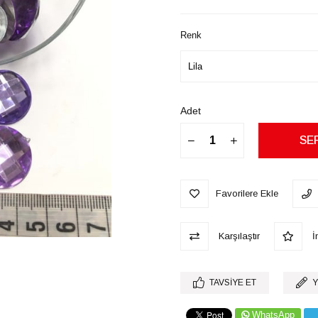
İndirim
Renk
Adet
Favorilere Ekle
Karşılaştır
İn
TAVSIYE ET
Y
WhatsApp