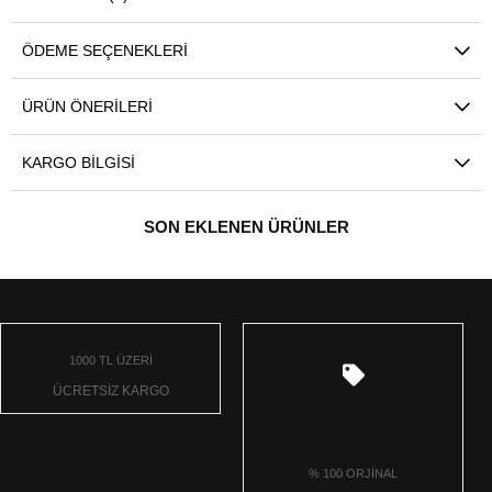
ÖDEME SEÇENEKLERI
ÜRÜN ÖNERILERI
KARGO BILGISI
SON EKLENEN ÜRÜNLER
1000 TL ÜZERİ
ÜCRETSİZ KARGO
% 100 ORJİNAL