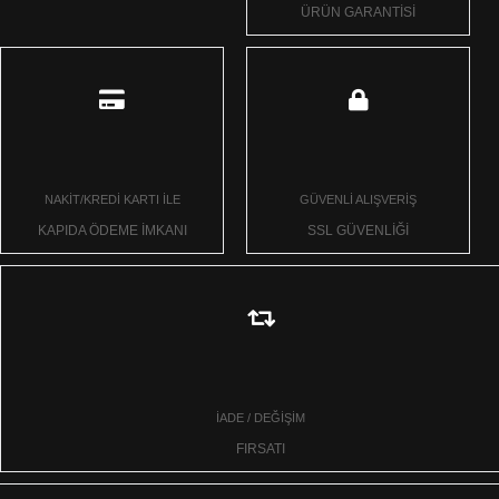
ÜRÜN GARANTİSİ
NAKİT/KREDİ KARTI İLE
GÜVENLİ ALIŞVERİŞ
KAPIDA ÖDEME İMKANI
SSL GÜVENLİĞİ
İADE / DEĞİŞİM
FIRSATI