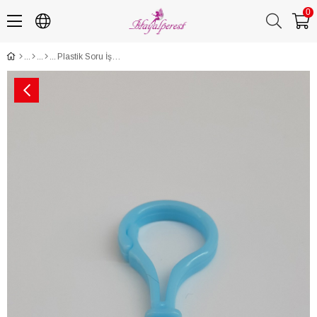
0
Plastik Soru İşareti Mavi Emzik Askısı