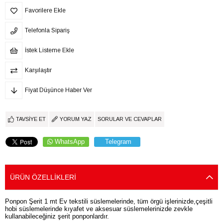
Favorilere Ekle
Telefonla Sipariş
İstek Listeme Ekle
Karşılaştır
Fiyat Düşünce Haber Ver
TAVSIYE ET
YORUM YAZ
SORULAR VE CEVAPLAR
WhatsApp
Telegram
ÜRÜN ÖZELLIKLERI
Ponpon Şerit 1 mt Ev tekstili süslemelerinde, tüm örgü işlerinizde,çeşitli
hobi süslemelerinde kıyafet ve aksesuar süslemelerinizde zevkle
kullanabileceğiniz şerit ponponlardır.