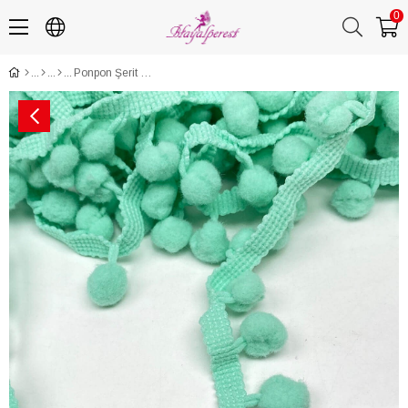
0
Ponpon Şerit 1 mt