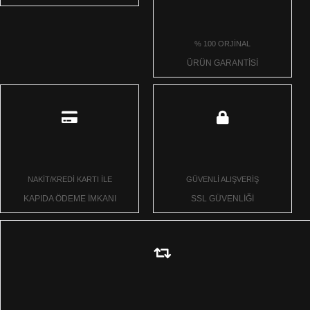
% 100 ORJİNAL
ÜRÜN GARANTİSİ
NAKİT/KREDİ KARTI İLE
GÜVENLİ ALIŞVERİŞ
KAPIDA ÖDEME İMKANI
SSL GÜVENLİĞİ