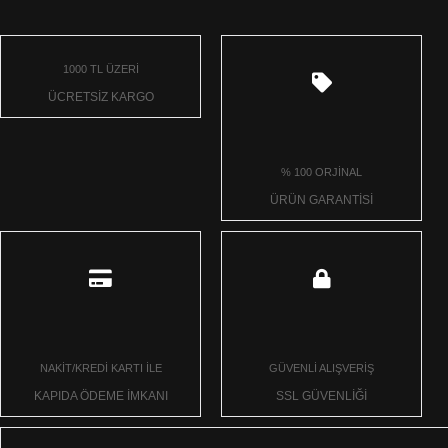
1000 TL ÜZERİ
ÜCRETSİZ KARGO
% 100 ORJİNAL
ÜRÜN GARANTİSİ
NAKİT/KREDİ KARTI İLE
GÜVENLİ ALIŞVERİŞ
KAPIDA ÖDEME İMKANI
SSL GÜVENLİĞİ