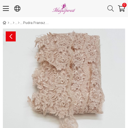
0
Pudra Fransız Güpür Kenar Dantel