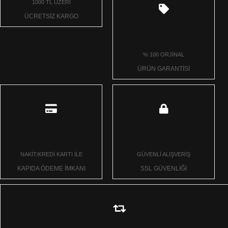
1000 TL ÜZERİ
ÜCRETSİZ KARGO
% 100 ORJİNAL
ÜRÜN GARANTİSİ
NAKİT/KREDİ KARTI İLE
GÜVENLİ ALIŞVERİŞ
KAPIDA ÖDEME İMKANI
SSL GÜVENLİĞİ