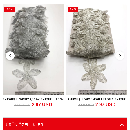
%19
%19
İndirim
İndirim
%19İndirim
%19İndirim
Gümüş Fransız Çiçek Güpür Dantel
Gümüş Krem Simli Fransız Güpür
2.97 USD
2.97 USD
Dantel
3.69 USD
3.69 USD
SEPETE EKLE
SEPETE EKLE
ÜRÜN ÖZELLIKLERI