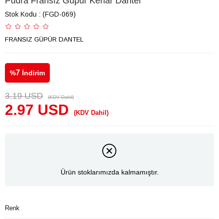
Pudra Fransız Güpür Kenar Dantel
Stok Kodu
(FGD-069)
FRANSIZ GÜPÜR DANTEL
7
%
İndirim
3.19 USD
(KDV Dahil)
2.97 USD
(KDV Dahil)
Ürün stoklarımızda kalmamıştır.
Renk