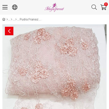
0
Pudra Fransız Güpür Geniş Dantel