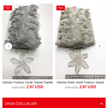
%19
%19
İndirim
İndirim
%19İndirim
%19İndirim
Gümüş Fransız Çiçek Güpür Dantel
Gümüş Krem Simli Fransız Güpür
2.97 USD
2.97 USD
Dantel
3.69 USD
3.69 USD
SEPETE EKLE
SEPETE EKLE
ÜRÜN ÖZELLIKLERI