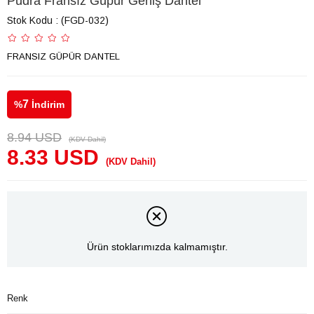
Pudra Fransız Güpür Geniş Dantel
Stok Kodu
(FGD-032)
FRANSIZ GÜPÜR DANTEL
7
%
İndirim
8.94 USD
(KDV Dahil)
8.33 USD
(KDV Dahil)
Ürün stoklarımızda kalmamıştır.
Renk