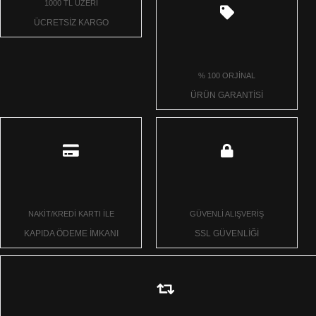
1000 TL ÜZERİ
ÜCRETSİZ KARGO
% 100 ORJİNAL
ÜRÜN GARANTİSİ
NAKİT/KREDİ KARTI İLE
GÜVENLİ ALIŞVERİŞ
KAPIDA ÖDEME İMKANI
SSL GÜVENLİĞİ