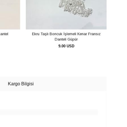
antel
Ekru Taşlı Boncuk İşlemeli Kenar Fransız
B
Danteli Güpür
9.00 USD
SEPETE EKLE
Kargo Bilgisi