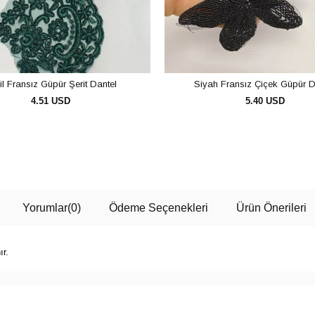
il Fransız Güpür Şerit Dantel
Siyah Fransız Çiçek Güpür D
4.51 USD
5.40 USD
SEPETE EKLE
SEPETE EKLE
Yorumlar
(0)
Ödeme Seçenekleri
Ürün Önerileri
ır.