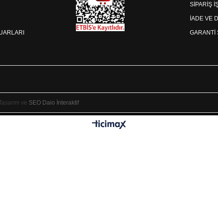
SİPARİŞ 
İADE VE 
SUARLARI
GARANTİ 
 Tasarım ve
SEO
Daio İnteraktif