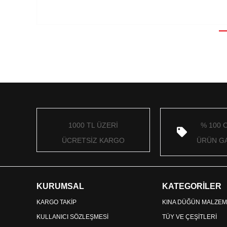
1000 TL ÜZERİ
% 100 
ÜCRETSİZ KARGO
ÜRÜN GA
KURUMSAL
KATEGORİLER
KARGO TAKİP
KINA DÜĞÜN MALZEM
KULLANICI SÖZLEŞMESİ
TÜY VE ÇEŞİTLERİ