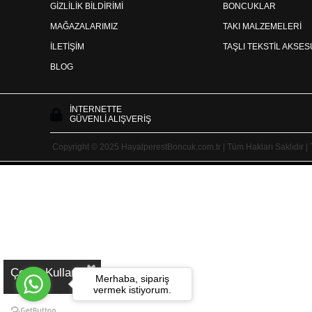
GİZLİLİK BİLDİRİMİ
BONCUKLAR
MAĞAZALARIMIZ
TAKI MALZEMELERİ
İLETİŞİM
TAŞLI TEKSTİL AKSE
BLOG
İNTERNETTE
GÜVENLİ ALIŞVERİŞ
Copyright © 2025 HayalperestBoncuk.com.tr | Tüm Hakları Saklıdır |
Çerez Kullanımı
Merhaba, sipariş
vermek istiyorum.