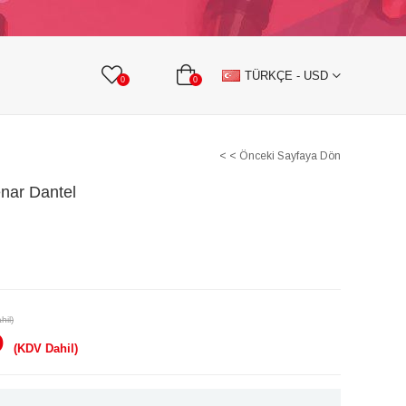
KURDELE
TAŞLI TEKSTİL AKSESUARLARI
TÜRKÇE - USD
0
0
< < Önceki Sayfaya Dön
nar Dantel
hil)
D
(KDV Dahil)