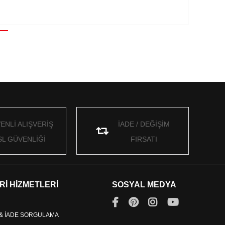
ENLİ ALIŞVERİŞ
İADE / DEĞİŞİM
SL GÜVENLİĞİ
FIRSATI
Rİ HİZMETLERİ
SOSYAL MEDYA
 & İADE SORGULAMA