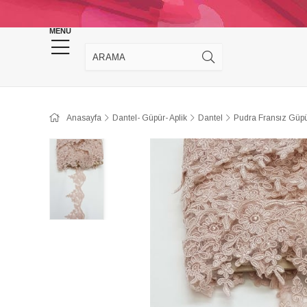
KINA DÜĞÜN MALZEMELERİ
TAKI MALZEM
MENU
Anasayfa
Dantel- Güpür- Aplik
Dantel
Pudra Fransız Güpü