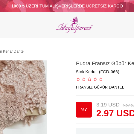
1000 ₺ ÜZERİ
TÜM ALIŞVERİŞLERDE ÜCRETSİZ KARGO
ELERİ
PARTİ VE SÜS MALZEMELERİ
TÜY
BONCUKLAR
TOPTAN
DİĞER
r Kenar Dantel
Pudra Fransız Güpür Ke
Stok Kodu
(FGD-066)
FRANSIZ GÜPÜR DANTEL
3.19 USD
(KDV Da
7
%
2.97 US
İndirim