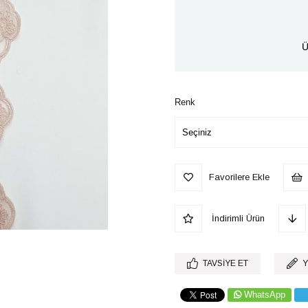
Ü
Renk
Favorilere Ekle
İndirimli Ürün
TAVSIYE ET
Y
WhatsApp