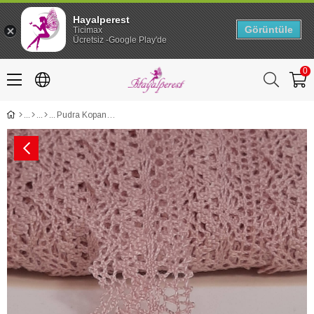
Hayalperest
Görüntüle
Ticimax
Ücretsiz -Google Play'de
0
Pudra Kopanaki Koton Dantel 2,5cm