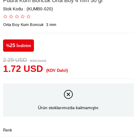
Pudra Kum Boncuk Orta Boy 4 mm 50 gr
Stok Kodu
(KUMB0-020)
Orta Boy Kum Boncuk 3 mm
25
%
İndirim
2.29 USD
(KDV Dahil)
1.72 USD
(KDV Dahil)
Ürün stoklarımızda kalmamıştır.
Renk