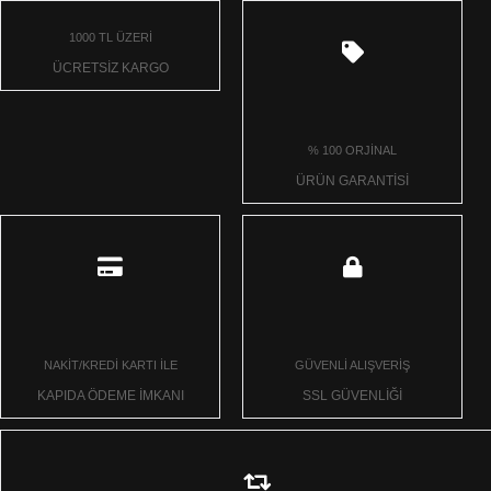
1000 TL ÜZERİ
ÜCRETSİZ KARGO
% 100 ORJİNAL
ÜRÜN GARANTİSİ
NAKİT/KREDİ KARTI İLE
GÜVENLİ ALIŞVERİŞ
KAPIDA ÖDEME İMKANI
SSL GÜVENLİĞİ