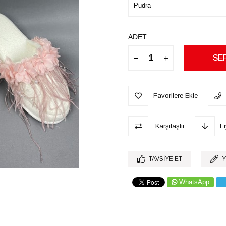
ADET
Favorilere Ekle
Karşılaştır
F
TAVSIYE ET
Y
WhatsApp