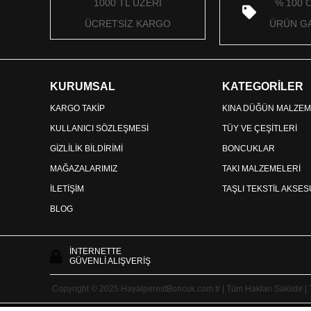
1000 TL ÜZERİ
% 100 
ÜCRETSİZ KARGO
ÜRÜN GA
KURUMSAL
KATEGORİLER
KARGO TAKİP
KINA DÜĞÜN MALZEM
KULLANICI SÖZLEŞMESİ
TÜY VE ÇEŞİTLERİ
GİZLİLİK BİLDİRİMİ
BONCUKLAR
MAĞAZALARIMIZ
TAKI MALZEMELERİ
İLETİŞİM
TAŞLI TEKSTİL AKSE
BLOG
İNTERNETTE
GÜVENLİ ALIŞVERİŞ
Copyright © 2025 HayalperestBoncuk.com.tr | Tüm Hakları Saklıdır |