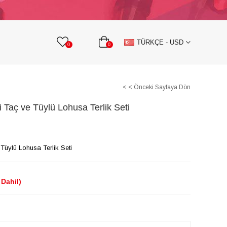
KURDELE
TAŞLI TEKSTİL AKSESUARLARI
TÜRKÇE - USD
0
0
< < Önceki Sayfaya Dön
i Taç ve Tüylü Lohusa Terlik Seti
 Tüylü Lohusa Terlik Seti
Dahil)