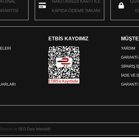
ORJİNAL
NAKİT/KREDİ KARTI İLE
GÜV
RANTİSİ
KAPIDA ÖDEME İMKANI
S
ETBİS KAYDIMIZ
MÜŞTE
ELERİ
YARDIM
GARANTİ
SİPARİŞ 
İADE VE 
SUARLARI
GARANTİ 
 Tasarım ve
SEO
Daio İnteraktif