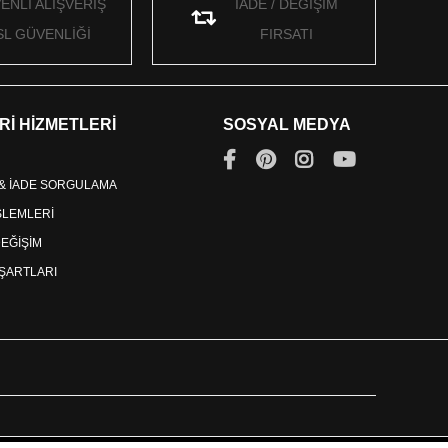
ENLİ ALIŞVERİŞ
İADE / DEĞİŞİM
SL GÜVENLİĞİ
FIRSATI
Rİ HİZMETLERİ
SOSYAL MEDYA
 & İADE SORGULAMA
İŞLEMLERİ
DEĞİŞİM
ŞARTLARI