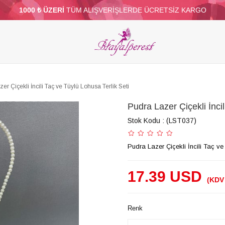
1000 ₺ ÜZERİ
TÜM ALIŞVERİŞLERDE ÜCRETSİZ KARGO
ELERİ
PARTİ VE SÜS MALZEMELERİ
TÜY
BONCUKLAR
TOPTAN
DİĞER
er Çiçekli İncili Taç ve Tüylü Lohusa Terlik Seti
Pudra Lazer Çiçekli İncil
Stok Kodu
(LST037)
Pudra Lazer Çiçekli İncili Taç ve
17.39 USD
(KDV 
Renk