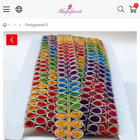
0
Rengarenk Damla Desenli Antik Şerit Güpür