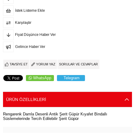
İstek Listeme Ekle
Karşılaştır
Fiyat Düşünce Haber Ver
Gelince Haber Ver
TAVSIYE ET
YORUM YAZ
SORULAR VE CEVAPLAR
WhatsApp
Telegram
ÜRÜN ÖZELLIKLERI
Rengarenk Damla Desenli Antik Şerit Güpür Kıyafet Bindallı
Süslemelerinde Tercih Edilebilir Şerit Güpür