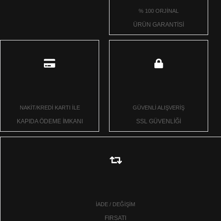
% 100 ORJİNAL
ÜRÜN GARANTİSİ
NAKİT/KREDİ KARTI İLE
GÜVENLİ ALIŞVERİŞ
KAPIDA ÖDEME İMKANI
SSL GÜVENLİĞİ
İADE / DEĞİŞİM
FIRSATI