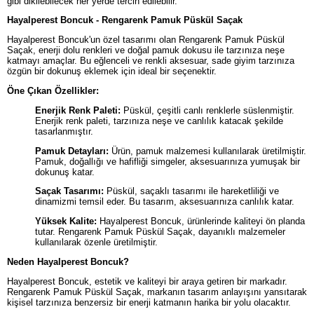
gibi dikilebilecek her yerde tercih edilebilir.
Hayalperest Boncuk - Rengarenk Pamuk Püskül Saçak
Hayalperest Boncuk'un özel tasarımı olan Rengarenk Pamuk Püskül
Saçak, enerji dolu renkleri ve doğal pamuk dokusu ile tarzınıza neşe
katmayı amaçlar. Bu eğlenceli ve renkli aksesuar, sade giyim tarzınıza
özgün bir dokunuş eklemek için ideal bir seçenektir.
Öne Çıkan Özellikler:
Enerjik Renk Paleti:
Püskül, çeşitli canlı renklerle süslenmiştir.
Enerjik renk paleti, tarzınıza neşe ve canlılık katacak şekilde
tasarlanmıştır.
Pamuk Detayları:
Ürün, pamuk malzemesi kullanılarak üretilmiştir.
Pamuk, doğallığı ve hafifliği simgeler, aksesuarınıza yumuşak bir
dokunuş katar.
Saçak Tasarımı:
Püskül, saçaklı tasarımı ile hareketliliği ve
dinamizmi temsil eder. Bu tasarım, aksesuarınıza canlılık katar.
Yüksek Kalite:
Hayalperest Boncuk, ürünlerinde kaliteyi ön planda
tutar. Rengarenk Pamuk Püskül Saçak, dayanıklı malzemeler
kullanılarak özenle üretilmiştir.
Neden Hayalperest Boncuk?
Hayalperest Boncuk, estetik ve kaliteyi bir araya getiren bir markadır.
Rengarenk Pamuk Püskül Saçak, markanın tasarım anlayışını yansıtarak
kişisel tarzınıza benzersiz bir enerji katmanın harika bir yolu olacaktır.