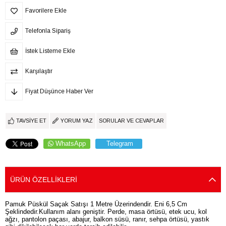
Favorilere Ekle
Telefonla Sipariş
İstek Listeme Ekle
Karşılaştır
Fiyat Düşünce Haber Ver
TAVSIYE ET
YORUM YAZ
SORULAR VE CEVAPLAR
WhatsApp
Telegram
ÜRÜN ÖZELLIKLERI
Pamuk Püskül Saçak Satışı 1 Metre Üzerindendir. Eni 6,5 Cm
Şeklindedir.Kullanım alanı geniştir. Perde, masa örtüsü, etek ucu, kol
ağzı, pantolon paçası, abajur, balkon süsü, ranır, sehpa örtüsü, yastık