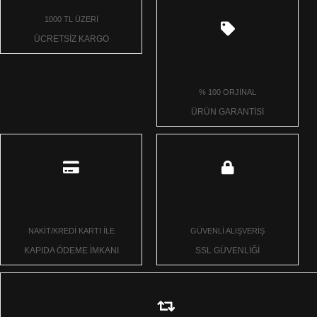
1000 TL ÜZERİ
ÜCRETSİZ KARGO
% 100 ORJİNAL
ÜRÜN GARANTİSİ
NAKİT/KREDİ KARTI İLE
GÜVENLİ ALIŞVERİŞ
KAPIDA ÖDEME İMKANI
SSL GÜVENLİĞİ