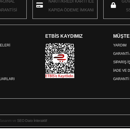
ORJİNAL
NAKİT/KREDİ KARTI İLE
GÜV
RANTİSİ
KAPIDA ÖDEME İMKANI
S
ETBİS KAYDIMIZ
MÜŞTE
ELERİ
YARDIM
GARANTİ
SİPARİŞ 
İADE VE 
SUARLARI
GARANTİ 
 Tasarım ve
SEO
Daio İnteraktif