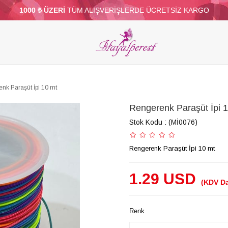
1000 ₺ ÜZERİ
TÜM ALIŞVERİŞLERDE ÜCRETSİZ KARGO
ELERİ
PARTİ VE SÜS MALZEMELERİ
TÜY
BONCUKLAR
TOPTAN
DİĞER
nk Paraşüt İpi 10 mt
Rengerenk Paraşüt İpi 
Stok Kodu
(Mİ0076)
Rengerenk Paraşüt İpi 10 mt
1.29 USD
(KDV Da
Renk