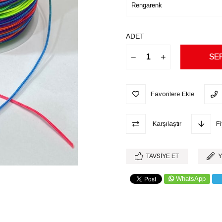
ADET
Favorilere Ekle
Karşılaştır
F
TAVSIYE ET
Y
WhatsApp