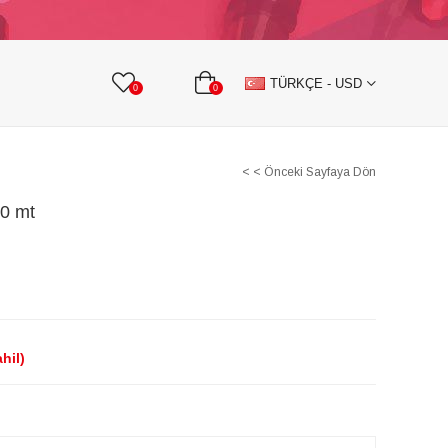
KURDELE
TAŞLI TEKSTİL AKSESUARLARI
TÜRKÇE - USD
0
0
< < Önceki Sayfaya Dön
10 mt
hil)