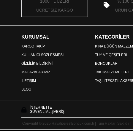
1000 TL ÜZERİ
% 100 
ÜCRETSİZ KARGO
ÜRÜN GA
KURUMSAL
KATEGORİLER
KARGO TAKİP
KINA DÜĞÜN MALZEM
KULLANICI SÖZLEŞMESİ
TÜY VE ÇEŞİTLERİ
GİZLİLİK BİLDİRİMİ
BONCUKLAR
MAĞAZALARIMIZ
TAKI MALZEMELERİ
İLETİŞİM
TAŞLI TEKSTİL AKSE
BLOG
İNTERNETTE
GÜVENLİ ALIŞVERİŞ
Copyright © 2025 HayalperestBoncuk.com.tr | Tüm Hakları Saklıdır |