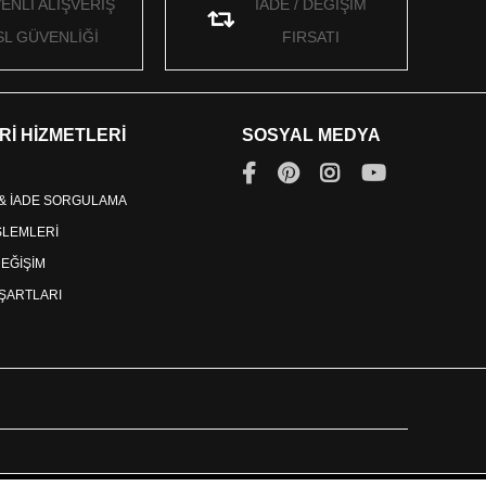
ENLİ ALIŞVERİŞ
İADE / DEĞİŞİM
SL GÜVENLİĞİ
FIRSATI
Rİ HİZMETLERİ
SOSYAL MEDYA
 & İADE SORGULAMA
İŞLEMLERİ
DEĞİŞİM
ŞARTLARI