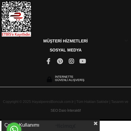
MÜŞTERİ HİZMETLERİ
SOSYAL MEDYA
İNTERNETTE
GÜVENLİ ALIŞVERİŞ
Copyright © 2025 HayalperestBoncuk.com.tr | Tüm Hakları Saklıdır | Tasarım ve
SEO
Daio İnteraktif
Çerez Kullanımı