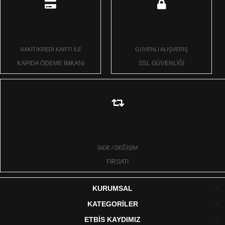
NAKİT/KREDİ KARTI İLE
GÜVENLİ ALIŞVERİŞ
KAPIDA ÖDEME İMKANI
SSL GÜVENLİĞİ
İADE / DEĞİŞİM
FIRSATI
KURUMSAL
KATEGORİLER
ETBİS KAYDIMIZ