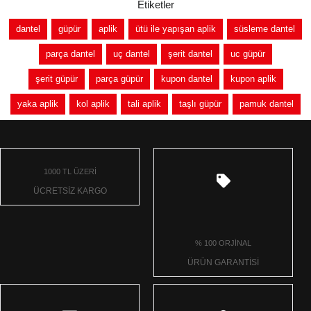
Etiketler
dantel
güpür
aplik
ütü ile yapışan aplik
süsleme dantel
parça dantel
uç dantel
şerit dantel
uc güpür
şerit güpür
parça güpür
kupon dantel
kupon aplik
yaka aplik
kol aplik
tali aplik
taşlı güpür
pamuk dantel
1000 TL ÜZERİ
ÜCRETSİZ KARGO
% 100 ORJİNAL
ÜRÜN GARANTİSİ