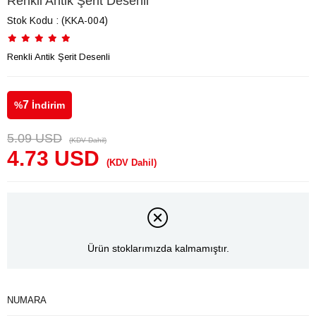
Renkli Antik Şerit Desenli
Stok Kodu
(KKA-004)
Renkli Antik Şerit Desenli
7
%
İndirim
5.09 USD
(KDV Dahil)
4.73 USD
(KDV Dahil)
Ürün stoklarımızda kalmamıştır.
NUMARA