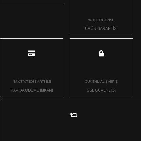
% 100 ORJİNAL
ÜRÜN GARANTİSİ
NAKİT/KREDİ KARTI İLE
GÜVENLİ ALIŞVERİŞ
KAPIDA ÖDEME İMKANI
SSL GÜVENLİĞİ