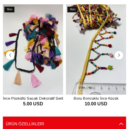
Yeni
Yeni
Ürün
Ürün
İnce Püsküllü Saçak Dekoratif Şerit
Boru Boncuklu İnce Küçük
5.00 USD
10.00 USD
Püsküllü Dekoratif Şerit Antik Aplik
SEPETE EKLE
SEPETE EKLE
ÜRÜN ÖZELLIKLERI