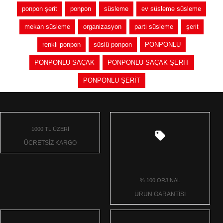
ponpon şerit
ponpon
süsleme
ev süsleme süsleme
mekan süsleme
organizasyon
parti süsleme
şerit
renkli ponpon
süslü ponpon
PONPONLU
PONPONLU SAÇAK
PONPONLU SAÇAK ŞERİT
PONPONLU ŞERİT
1000 TL ÜZERİ
ÜCRETSİZ KARGO
% 100 ORJİNAL
ÜRÜN GARANTİSİ