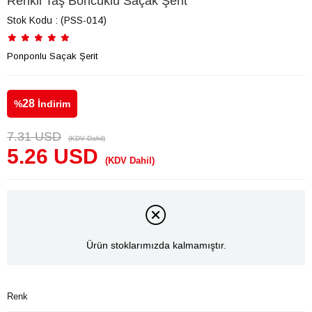
Renkli Taş Boncuklu Saçak Şerit
Stok Kodu
(PSS-014)
Ponponlu Saçak Şerit
28
%
İndirim
7.31 USD
(KDV Dahil)
5.26 USD
(KDV Dahil)
Ürün stoklarımızda kalmamıştır.
Renk