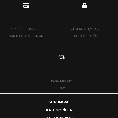
NAKİT/KREDİ KARTI İLE
GÜVENLİ ALIŞVERİŞ
KAPIDA ÖDEME İMKANI
SSL GÜVENLİĞİ
İADE / DEĞİŞİM
FIRSATI
KURUMSAL
KATEGORİLER