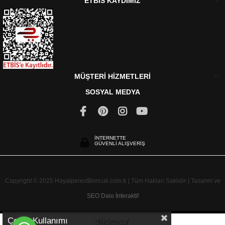
ETBİS KAYDIMIZ
MÜŞTERİ HİZMETLERİ
SOSYAL MEDYA
İNTERNETTE
GÜVENLİ ALIŞVERİŞ
Copyright © 2025 HayalperestBoncuk.com.tr | Tüm Hakları Saklıdır | Tasarım ve
SEO
Daio İnteraktif
Çerez Kullanımı