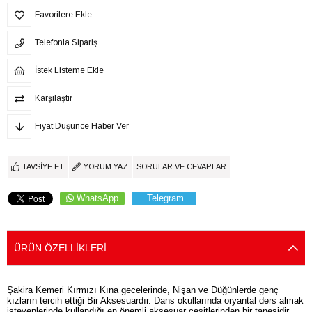
Favorilere Ekle
Telefonla Sipariş
İstek Listeme Ekle
Karşılaştır
Fiyat Düşünce Haber Ver
TAVSIYE ET
YORUM YAZ
SORULAR VE CEVAPLAR
WhatsApp
Telegram
ÜRÜN ÖZELLIKLERI
Şakira Kemeri Kırmızı Kına gecelerinde, Nişan ve Düğünlerde genç
kızların tercih ettiği Bir Aksesuardır. Dans okullarında oryantal ders almak
isteyenlerinde kullandığı en önemli aksesuar çeşitlerinden bir tanesidir.