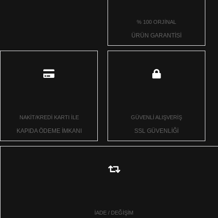
% 100 ORJİNAL
ÜRÜN GARANTİSİ
NAKİT/KREDİ KARTI İLE
GÜVENLİ ALIŞVERİŞ
KAPIDA ÖDEME İMKANI
SSL GÜVENLİĞİ
İADE / DEĞİŞİM