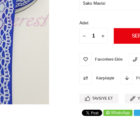
Adet
Favorilere Ekle
Karşılaştır
F
TAVSIYE ET
Y
WhatsApp