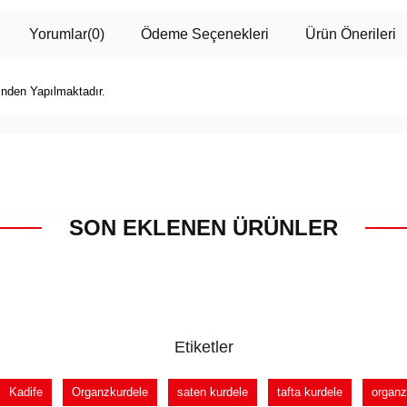
Yorumlar
(0)
Ödeme Seçenekleri
Ürün Önerileri
inden Yapılmaktadır.
SON EKLENEN ÜRÜNLER
Etiketler
Kadife
Organzkurdele
saten kurdele
tafta kurdele
organz