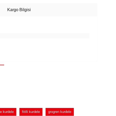
Kargo Bilgisi
e kurdele
fitilli kurdele
grogren kurdele