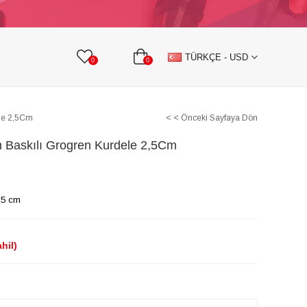
KURDELE
TAŞLI TEKSTİL AKSESUARLARI
TÜRKÇE - USD
0
0
ele 2,5Cm
< < Önceki Sayfaya Dön
 Baskılı Grogren Kurdele 2,5Cm
,5 cm
hil)