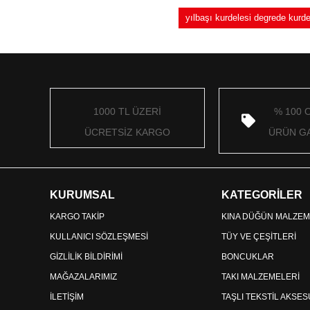
yılbaşı kurdelesi degrede kur
1000 TL ÜZERİ
% 100 
ÜCRETSİZ KARGO
ÜRÜN GA
KURUMSAL
KATEGORİLER
KARGO TAKİP
KINA DÜĞÜN MALZEM
KULLANICI SÖZLEŞMESİ
TÜY VE ÇEŞİTLERİ
GİZLİLİK BİLDİRİMİ
BONCUKLAR
MAĞAZALARIMIZ
TAKI MALZEMELERİ
İLETİŞİM
TAŞLI TEKSTİL AKSE