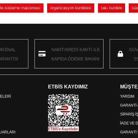
dele süsleme malzemesi
organizasyon kurdelesi
takı kurdele
süs
ORJİNAL
NAKİT/KREDİ KARTI İLE
GÜV
RANTİSİ
KAPIDA ÖDEME İMKANI
S
ETBİS KAYDIMIZ
MÜŞTE
ELERİ
YARDIM
GARANTİ
SİPARİŞ 
İADE VE 
SUARLARI
GARANTİ 