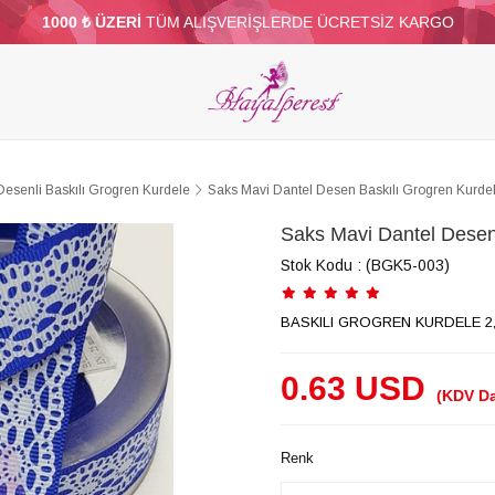
1000 ₺ ÜZERİ
TÜM ALIŞVERİŞLERDE ÜCRETSİZ KARGO
ELERİ
PARTİ VE SÜS MALZEMELERİ
TÜY
BONCUKLAR
TOPTAN
DİĞER
Desenli Baskılı Grogren Kurdele
Saks Mavi Dantel Desen Baskılı Grogren Kurd
Saks Mavi Dantel Desen
Stok Kodu
(BGK5-003)
BASKILI GROGREN KURDELE 2
0.63 USD
(KDV Da
Renk