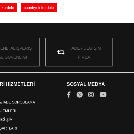
 kurdele
puantiyeli kurdele
ENLİ ALIŞVERİŞ
İADE / DEĞİŞİM
SL GÜVENLİĞİ
FIRSATI
Rİ HİZMETLERİ
SOSYAL MEDYA
 & İADE SORGULAMA
İŞLEMLERİ
DEĞİŞİM
ŞARTLARI