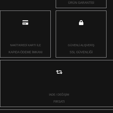
ÜRÜN GARANTİSİ
NAKİT/KREDİ KARTI İLE
GÜVENLİ ALIŞVERİŞ
KAPIDA ÖDEME İMKANI
SSL GÜVENLİĞİ
İADE / DEĞİŞİM
FIRSATI