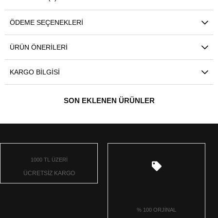
ÖDEME SEÇENEKLERI
ÜRÜN ÖNERILERI
KARGO BILGISI
SON EKLENEN ÜRÜNLER
1000 TL ÜZERİ
ÜCRETSİZ KARGO
% 100 ORJİNAL