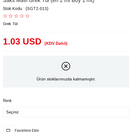
Saks Mavi Grek Tül (en 2 mt Boy 1 mt)
Stok Kodu
(SGT2-013)
Grek Tül
1.03 USD
(KDV Dahil)
Ürün stoklarımızda kalmamıştır.
Renk
Favorilere Ekle