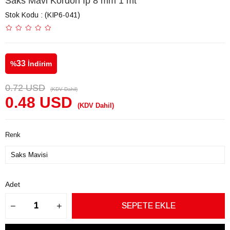
Saks Mavi Kordon İp 8 mm 1 mt
Stok Kodu
(KIP6-041)
33
%
İndirim
0.72 USD
(KDV Dahil)
0.48 USD
(KDV Dahil)
Renk
Adet