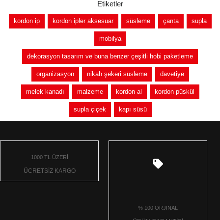
Etiketler
kordon ip
kordon ipler aksesuar
süsleme
çanta
supla
mobilya
dekorasyon tasarım ve buna benzer çeşitli hobi paketleme
organizasyon
nikah şekeri süsleme
davetiye
melek kanadı
malzeme
kordon al
kordon püskül
supla çiçek
kapı süsü
1000 TL ÜZERİ
ÜCRETSİZ KARGO
% 100 ORJİNAL