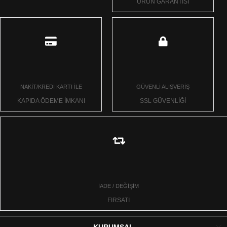
ÜRÜN GARANTİSİ
NAKİT/KREDİ KARTI İLE
GÜVENLİ ALIŞVERİŞ
KAPIDA ÖDEME İMKANI
SSL GÜVENLİĞİ
İADE / DEĞİŞİM
FIRSATI
KURUMSAL