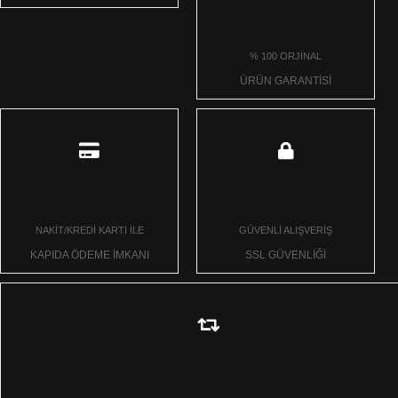
% 100 ORJİNAL
ÜRÜN GARANTİSİ
NAKİT/KREDİ KARTI İLE
GÜVENLİ ALIŞVERİŞ
KAPIDA ÖDEME İMKANI
SSL GÜVENLİĞİ