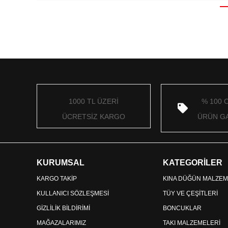
1000 TL ÜZERİ
% 100 
ÜCRETSİZ KARGO
ÜRÜN GA
KURUMSAL
KATEGORİLER
KARGO TAKİP
KINA DÜĞÜN MALZEM
KULLANICI SÖZLEŞMESİ
TÜY VE ÇEŞİTLERİ
GİZLİLİK BİLDİRİMİ
BONCUKLAR
MAĞAZALARIMIZ
TAKI MALZEMELERİ