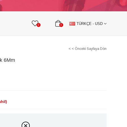
KURDELE
TAŞLI TEKSTİL AKSESUARLARI
TÜRKÇE - USD
0
0
< < Önceki Sayfaya Dön
uk 6Mm
hil)