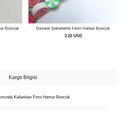
mur Boncuk
Desenli Şekerleme Fimo Hamur Boncuk
Dese
3.22 USD
SEPETE EKLE
Kargo Bilgisi
Yapımında Kullanılan Fimo Hamur Boncuk