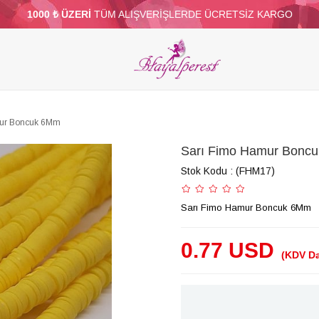
1000 ₺ ÜZERİ
TÜM ALIŞVERİŞLERDE ÜCRETSİZ KARGO
ELERİ
PARTİ VE SÜS MALZEMELERİ
TÜY
BONCUKLAR
TOPTAN
DİĞER
mur Boncuk 6Mm
Sarı Fimo Hamur Bonc
Stok Kodu
(FHM17)
Sarı Fimo Hamur Boncuk 6Mm
0.77 USD
(KDV Da