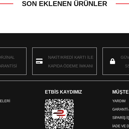
SON EKLENEN ÜRÜNLER
ORJİNAL
NAKİT/KREDİ KARTI İLE
GÜV
RANTİSİ
KAPIDA ÖDEME İMKANI
S
ETBİS KAYDIMIZ
MÜŞTE
ELERİ
YARDIM
GARANTİ
SİPARİŞ 
İADE VE 