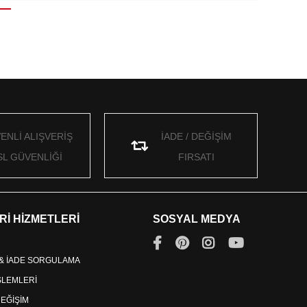
ENLİ ALIŞVERİŞ
İADE / DEĞİŞİM
SL GÜVENLİĞİ
FIRSATI
Rİ HİZMETLERİ
SOSYAL MEDYA
 & İADE SORGULAMA
İŞLEMLERİ
DEĞİŞİM