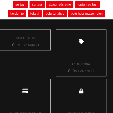
su taşı
su tası
abajur süsleme
toptan su taşı
kordon ip
tekstil
bolu tuhafiye
bolu hobi malzemeleri
1000 TL ÜZERİ
ÜCRETSİZ KARGO
% 100 ORJİNAL
ÜRÜN GARANTİSİ