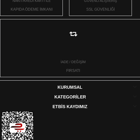
NAKİT/KREDİ KARTI İLE
GÜVENLİ ALIŞVERİŞ
KAPIDA ÖDEME İMKANI
SSL GÜVENLİĞİ
İADE / DEĞİŞİM
FIRSATI
KURUMSAL
KATEGORİLER
ETBİS KAYDIMIZ