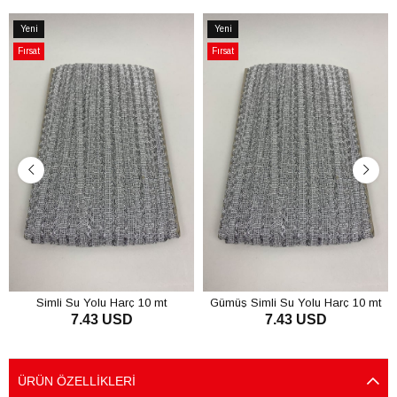
Yeni
Yeni
Ürün
Ürün
Fırsat
Fırsat
Ürünü
Ürünü
Simli Su Yolu Harç 10 mt
Gümüş Simli Su Yolu Harç 10 mt
7.43 USD
7.43 USD
SEPETE EKLE
SEPETE EKLE
ÜRÜN ÖZELLIKLERI