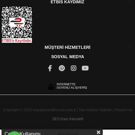
ETBİS KAYDIMIZ
MÜŞTERİ HİZMETLERİ
SOSYAL MEDYA
İNTERNETTE
GÜVENLİ ALIŞVERİŞ
Copyright © 2025 HayalperestBoncuk.com.tr | Tüm Hakları Saklıdır | Tasarım ve
SEO
Daio İnteraktif
Çerez Kullanımı