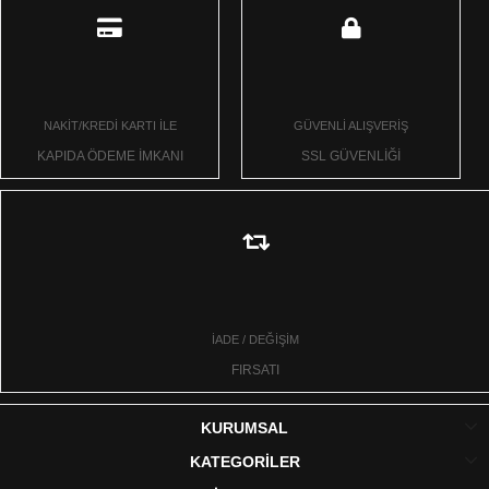
NAKİT/KREDİ KARTI İLE
GÜVENLİ ALIŞVERİŞ
KAPIDA ÖDEME İMKANI
SSL GÜVENLİĞİ
İADE / DEĞİŞİM
FIRSATI
KURUMSAL
KATEGORİLER