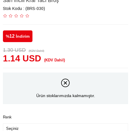
Sarı İncili Kral Tacı Broş
Stok Kodu
(BRS-030)
12
%
İndirim
1.30 USD
(KDV Dahil)
1.14 USD
(KDV Dahil)
Ürün stoklarımızda kalmamıştır.
Renk