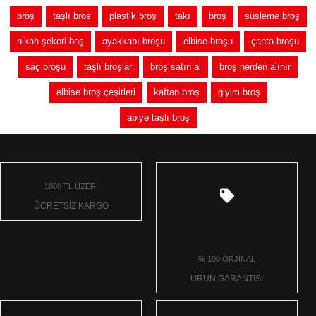
broş
taşlı bros
plastik broş
takı
broş
süsleme broş
nikah şekeri boş
ayakkabı broşu
elbise broşu
çanta broşu
saç broşu
taşlı broşlar
broş satın al
broş nerden alınır
elbise broş çeşitleri
kaftan broş
giyim broş
abiye taşlı broş
1000 TL ÜZERİ
ÜCRETSİZ KARGO
% 100 ORJİNAL
ÜRÜN GARANTİSİ