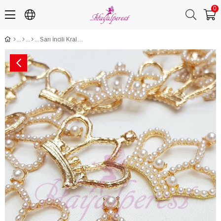
0
Sarı İncili Kral Tacı Broş