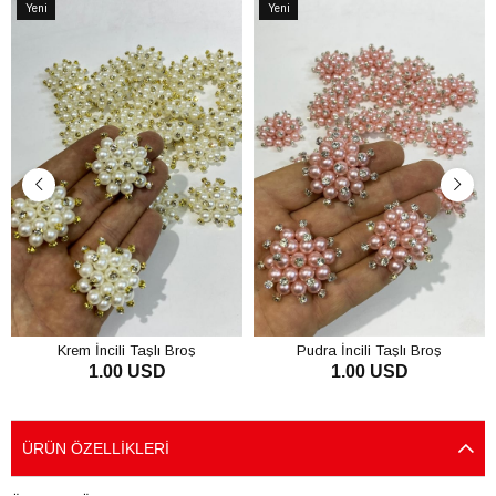
Yeni
Yeni
Ürün
Ürün
Krem İncili Taşlı Broş
Pudra İncili Taşlı Broş
1.00 USD
1.00 USD
SEPETE EKLE
SEPETE EKLE
ÜRÜN ÖZELLIKLERI