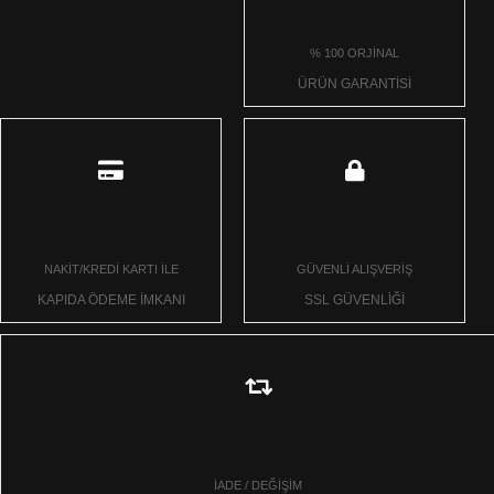
% 100 ORJİNAL
ÜRÜN GARANTİSİ
NAKİT/KREDİ KARTI İLE
GÜVENLİ ALIŞVERİŞ
KAPIDA ÖDEME İMKANI
SSL GÜVENLİĞİ
İADE / DEĞİŞİM