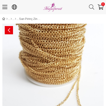
0
Sarı Pirinç Zincir (1 mt )