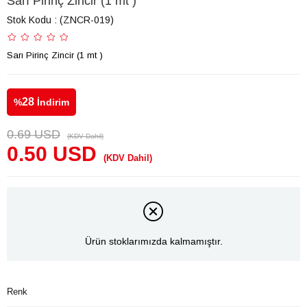
Sarı Pirinç Zincir (1 mt )
Stok Kodu
(ZNCR-019)
Sarı Pirinç Zincir (1 mt )
28
%
İndirim
0.69 USD
(KDV Dahil)
0.50 USD
(KDV Dahil)
Ürün stoklarımızda kalmamıştır.
Renk