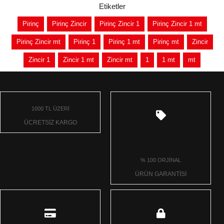
Etiketler
Pirinç
Pirinç Zincir
Pirinç Zincir 1
Pirinç Zincir 1 mt
Pirinç Zincir mt
Pirinç 1
Pirinç 1 mt
Pirinç mt
Zincir
Zincir 1
Zincir 1 mt
Zincir mt
1
1 mt
mt
1000 TL ÜZERİ
ÜCRETSİZ KARGO
% 100 ORJİNAL
ÜRÜN GARANTİSİ