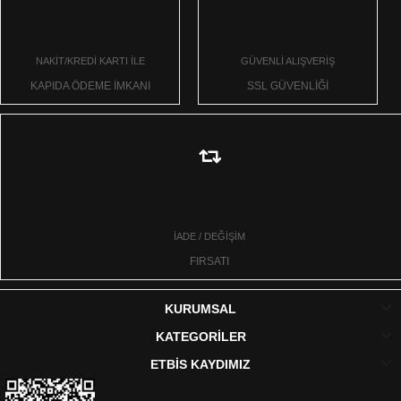
NAKİT/KREDİ KARTI İLE
GÜVENLİ ALIŞVERİŞ
KAPIDA ÖDEME İMKANI
SSL GÜVENLİĞİ
İADE / DEĞİŞİM
FIRSATI
KURUMSAL
KATEGORİLER
ETBİS KAYDIMIZ