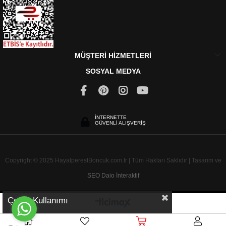
MÜŞTERİ HİZMETLERİ
SOSYAL MEDYA
İNTERNETTE
GÜVENLİ ALIŞVERİŞ
Copyright © 2025 HayalperestBoncuk.com.tr | Tüm Hakları Saklıdır | Tasarım ve
SEO
Daio İnteraktif
Çerez Kullanımı