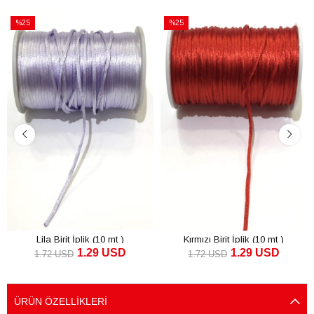
%25
%25
İndirim
İndirim
%25İndirim
%25İndirim
Lila Birit İplik (10 mt )
Kırmızı Birit İplik (10 mt )
1.29 USD
1.29 USD
1.72 USD
1.72 USD
SEPETE EKLE
SEPETE EKLE
ÜRÜN ÖZELLIKLERI