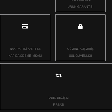
ÜRÜN GARANTİSİ
NAKİT/KREDİ KARTI İLE
GÜVENLİ ALIŞVERİŞ
KAPIDA ÖDEME İMKANI
SSL GÜVENLİĞİ
İADE / DEĞİŞİM
FIRSATI