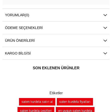
YORUMLAR
(0)
ÖDEME SEÇENEKLERI
ÜRÜN ÖNERILERI
KARGO BILGISI
SON EKLENEN ÜRÜNLER
Etiketler
saten kurdela satın al
saten kurdela fiyatları
saten kurdela çeşitleri
en uygun saten kurdela