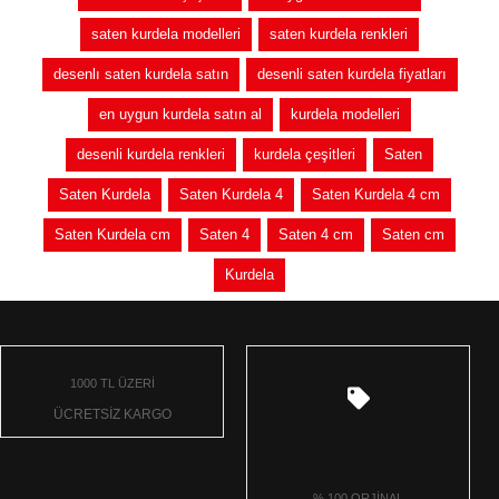
saten kurdela modelleri
saten kurdela renkleri
desenlı saten kurdela satın
desenli saten kurdela fiyatları
en uygun kurdela satın al
kurdela modelleri
desenli kurdela renkleri
kurdela çeşitleri
Saten
Saten Kurdela
Saten Kurdela 4
Saten Kurdela 4 cm
Saten Kurdela cm
Saten 4
Saten 4 cm
Saten cm
Kurdela
1000 TL ÜZERİ
ÜCRETSİZ KARGO
% 100 ORJİNAL