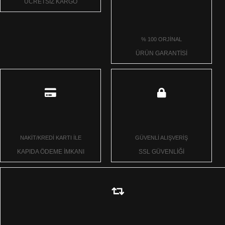
ÜCRETSİZ KARGO
% 100 ORJİNAL
ÜRÜN GARANTİSİ
NAKİT/KREDİ KARTI İLE
GÜVENLİ ALIŞVERİŞ
KAPIDA ÖDEME İMKANI
SSL GÜVENLİĞİ