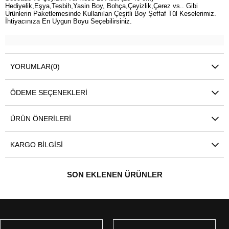
Hediyelik,Eşya,Tesbih,Yasin Boy, Bohça,Çeyizlik,Çerez vs.. Gibi
Ürünlerin Paketlemesinde Kullanılan Çeşitli Boy Şeffaf Tül Keselerimiz.
İhtiyacınıza En Uygun Boyu Seçebilirsiniz.
YORUMLAR
(0)
ÖDEME SEÇENEKLERI
ÜRÜN ÖNERILERI
KARGO BILGISI
SON EKLENEN ÜRÜNLER