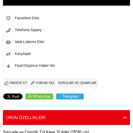
Favorilere Ekle
Telefonla Sipariş
İstek Listeme Ekle
Karşılaştır
Fiyat Düşünce Haber Ver
TAVSIYE ET
YORUM YAZ
SORULAR VE CEVAPLAR
WhatsApp
Telegram
ÜRÜN ÖZELLIKLERI
Seccade ve Çeyizlik Tül Kese 10 Adet (28*40 cm)