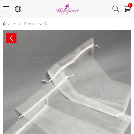
0
Seccade ve Çeyizlik Tül Kese 10 Adet (28*40 cm)