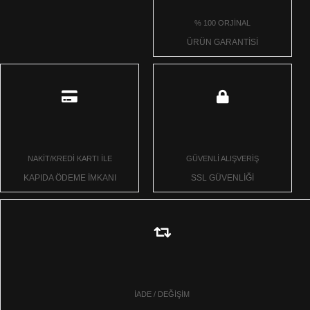
% 100 ORJİNAL
ÜRÜN GARANTİSİ
NAKİT/KREDİ KARTI İLE
GÜVENLİ ALIŞVERİŞ
KAPIDA ÖDEME İMKANI
SSL GÜVENLİĞİ
İADE / DEĞİŞİM