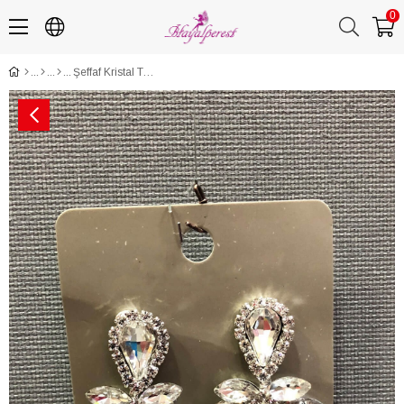
0
Şeffaf Kristal Taşlı Oval İşlemeli Küpe