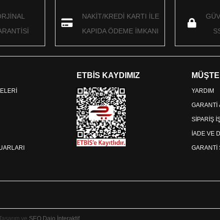
ORJİNAL
NAKİT/KREDİ KARTI İLE
GÜV
RANTİSİ
KAPIDA ÖDEME İMKANI
S
ETBİS KAYDIMIZ
MÜŞTE
ELERİ
YARDIM
GARANTİ
SİPARİŞ 
İADE VE 
SUARLARI
GARANTİ 
 Tasarım ve
SEO
Daio İnteraktif