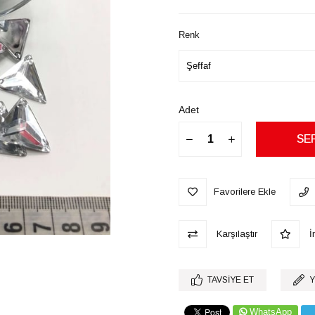
İndirim
Renk
Adet
Favorilere Ekle
Karşılaştır
İn
TAVSIYE ET
Y
WhatsApp