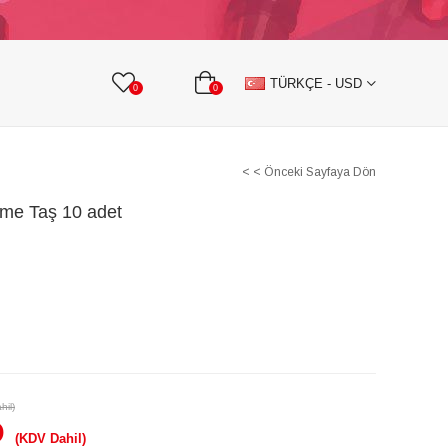
KURDELE
TAŞLI TEKSTİL AKSESUARLARI
TÜRKÇE - USD
0
0
< < Önceki Sayfaya Dön
kme Taş 10 adet
hil)
D
(KDV Dahil)