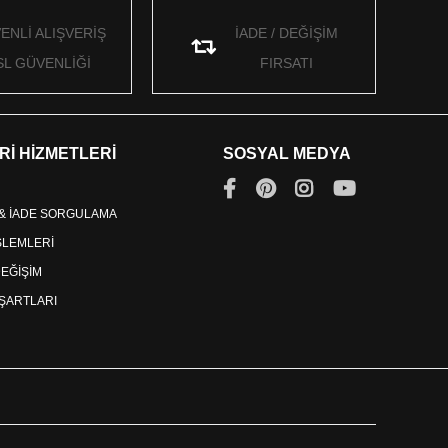
ENLİ ALIŞVERİŞ
İADE / DEĞİŞİM
SL GÜVENLİĞİ
FIRSATI
Rİ HİZMETLERİ
SOSYAL MEDYA
 & İADE SORGULAMA
İŞLEMLERİ
DEĞİŞİM
ŞARTLARI