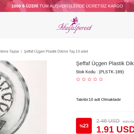
1000 ₺ ÜZERİ
TÜM ALIŞVERİŞLERDE ÜCRETSİZ KARGO
ELERİ
PARTİ VE SÜS MALZEMELERİ
TÜY
BONCUKLAR
TOPTAN
DİĞER
Dikme Taşlar
Şeffaf Üçgen Plastik Dikme Taş 10 adet
Şeffaf Üçgen Plastik Di
Stok Kodu
(PLSTK-189)
Takribi:10 adt Olmaktadır
2.48 USD
(KDV Da
23
%
1.91 US