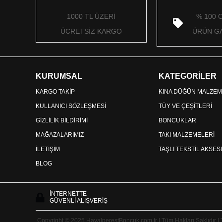
1000 TL ÜZERİ
% 100 
ÜCRETSİZ KARGO
ÜRÜN GA
KURUMSAL
KATEGORİLER
KARGO TAKİP
KINA DÜĞÜN MALZEM
KULLANICI SÖZLEŞMESİ
TÜY VE ÇEŞİTLERİ
GİZLİLİK BİLDİRİMİ
BONCUKLAR
MAĞAZALARIMIZ
TAKI MALZEMELERİ
İLETİŞİM
TAŞLI TEKSTİL AKSE
BLOG
İNTERNETTE
GÜVENLİ ALIŞVERİŞ
Copyright © 2025 HayalperestBoncuk.com.tr | Tüm Hakları Saklıdır |