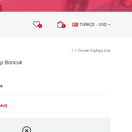
KURDELE
TAŞLI TEKSTİL AKSESUARLARI
TÜRKÇE - USD
0
0
< < Önceki Sayfaya Dön
şap Boncuk
uk
hil)