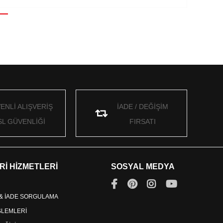
ENLİ ALIŞVERİŞ
İADE / DEĞİŞİM
SL GÜVENLİĞİ
FIRSATI
Rİ HİZMETLERİ
SOSYAL MEDYA
 & İADE SORGULAMA
İŞLEMLERİ