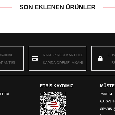
SON EKLENEN ÜRÜNLER
ORJİNAL
NAKİT/KREDİ KARTI İLE
GÜV
RANTİSİ
KAPIDA ÖDEME İMKANI
S
ETBİS KAYDIMIZ
MÜŞTE
ELERİ
YARDIM
GARANTİ
SİPARİŞ 