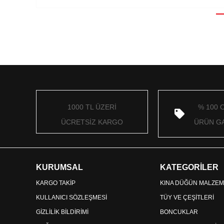
1000 TL ÜZERİ
% 100 
ÜCRETSİZ KARGO
ÜRÜN GA
KURUMSAL
KATEGORİLER
KARGO TAKİP
KINA DÜĞÜN MALZEM
KULLANICI SÖZLEŞMESİ
TÜY VE ÇEŞİTLERİ
GİZLİLİK BİLDİRİMİ
BONCUKLAR