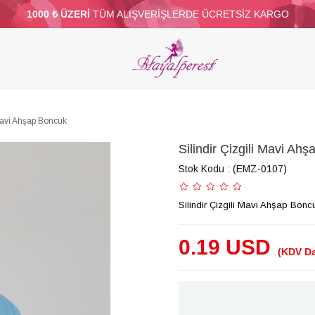
1000 ₺ ÜZERİ
TÜM ALIŞVERİŞLERDE ÜCRETSİZ KARGO
ELERİ
PARTİ VE SÜS MALZEMELERİ
TÜY
BONCUKLAR
TOPTAN
DİĞER
 Mavi Ahşap Boncuk
Silindir Çizgili Mavi Ah
Stok Kodu
(EMZ-0107)
Silindir Çizgili Mavi Ahşap Bonc
0.19 USD
(KDV Da