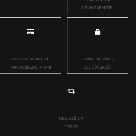
ÜRÜN GARANTİSİ
NAKİT/KREDİ KARTI İLE
GÜVENLİ ALIŞVERİŞ
KAPIDA ÖDEME İMKANI
SSL GÜVENLİĞİ
İADE / DEĞİŞİM
FIRSATI