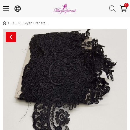
0
Siyah Fransız Güpür Kenar Dantel