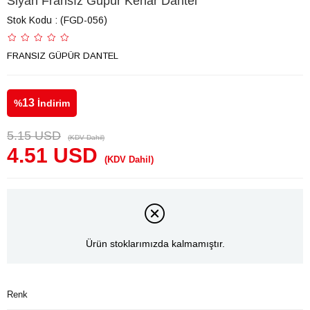
Siyah Fransız Güpür Kenar Dantel
Stok Kodu
(FGD-056)
FRANSIZ GÜPÜR DANTEL
13
%
İndirim
5.15 USD
(KDV Dahil)
4.51 USD
(KDV Dahil)
Ürün stoklarımızda kalmamıştır.
Renk