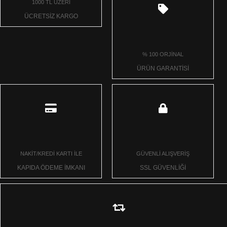
1000 TL ÜZERİ
ÜCRETSİZ KARGO
% 100 ORJİNAL
ÜRÜN GARANTİSİ
NAKİT/KREDİ KARTI İLE
GÜVENLİ ALIŞVERİŞ
KAPIDA ÖDEME İMKANI
SSL GÜVENLİĞİ