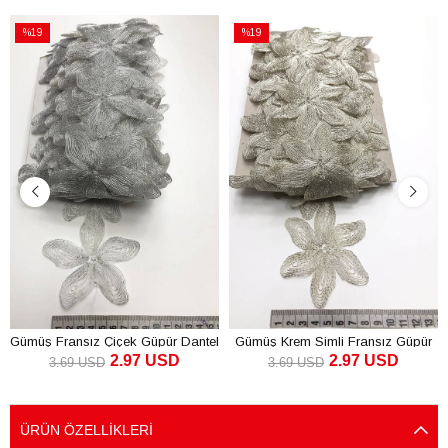
%19
%19
İndirim
İndirim
%19İndirim
%19İndirim
Gümüş Fransız Çiçek Güpür Dantel
Gümüş Krem Simli Fransız Güpür
2.97 USD
2.97 USD
Dantel
3.69 USD
3.69 USD
SEPETE EKLE
SEPETE EKLE
ÜRÜN ÖZELLIKLERI